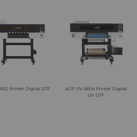
Lista
Comparați
Lista
Comp
de
de
Dorințe
Dori
iew
Quickview
652 Printer Digital DTF
AGP UV-S604 Printer Digital
UV DTF
Cere oferta