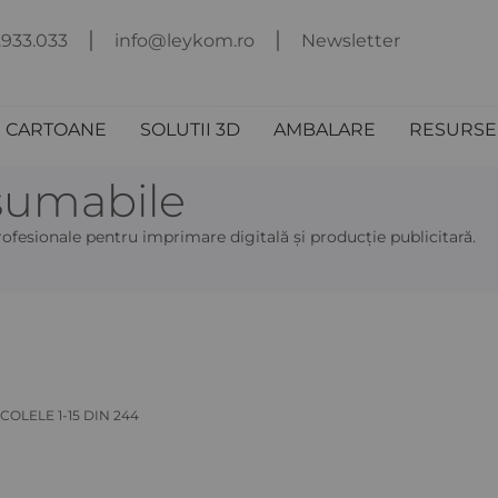
.933.033
info@leykom.ro
Newsletter
I CARTOANE
SOLUTII 3D
AMBALARE
RESURSE 
sumabile
ofesionale pentru imprimare digitală și producție publicitară.
ICOLELE
1
-
15
DIN
244