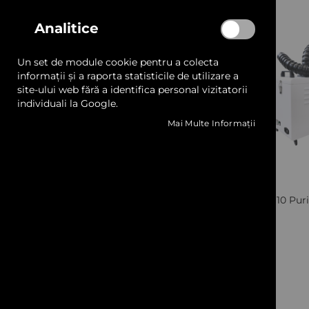
Analitice
Tehnologie
Un set de module cookie pentru a colecta
Conveior
5
articole
informații și a raporta statisticile de utilizare a
Drag knife
12
site-ului web fără a identifica personal vizitatorii
articole
individuali la Google.
FDM
9
articole
Mai Multe Informații
Flatbed
45
articole
Hybrid
14
articole
Quickview
Tip Cerneala
AGP J10 Puri
Acid
Direct disperse
DTF
Eco solvent
Cere oferta
Pigment