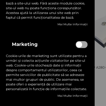
LED și Transformatoare
bază a site-ului web. Fără aceste module cookie,
Prese Termotransfer
site-ul web nu poate funcționa corespunzător.
Gravatoare Laser
Acestea ajută la utilizarea unui site web prin
Prelate, Copertine și Obloane
faptul că permit funcționalitatea de bază.
Sisteme CNC
Mai Multe Informații
Sisteme Afișare și Prindere
Programe Software
Accesorii și Consumabile
Profile Aluminiu
Service și Asigurări Echipamente
Marketing
Showroom
Adezivi și Benzi Dublu Adezive
Cookie-urile de marketing sunt utilizate pentru a
Preț
Materiale Ambalat
urmări și colecta acțiunile vizitatorilor pe site-ul
web. Cookie-urile stochează date și informații
AGP A280 
Producator / Brand
despre comportamentul utilizatorilor, ceea ce
Mostrare și Cataloage
permite serviciilor de publicitate să se adreseze
Tip
mai multor grupuri de public. De asemenea, se
Servicii
poate oferi o experiență de utilizare mai
personalizată în funcție de informațiile colectate.
Automat
6
articole
Transport gratuit pentru comenzile de peste 600 lei +
Mai Multe Informații
Manual
4
articole
Cere oferta
Semi-automat
7
articole