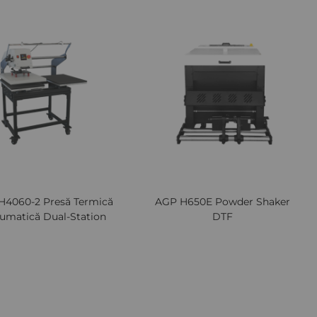
Lista
Comparați
Lista
Comp
de
de
Dorințe
Dori
H4060-2 Presă Termică
AGP H650E Powder Shaker
umatică Dual-Station
DTF
Preturi avantajoase la sute de produse
Cere oferta