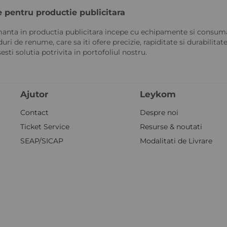
e pentru productie publicitara
nta in productia publicitara incepe cu echipamente si consumab
uri de renume, care sa iti ofere precizie, rapiditate si durabilita
esti solutia potrivita in portofoliul nostru.
Ajutor
Leykom
Contact
Despre noi
Ticket Service
Resurse & noutati
SEAP/SICAP
Modalitati de Livrare