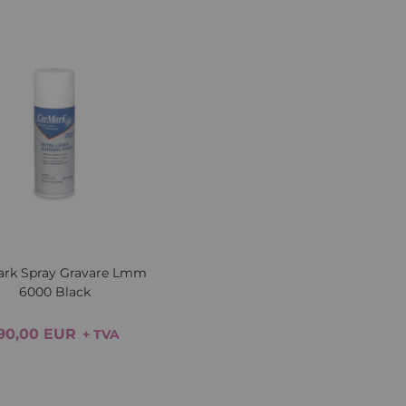
Lista
Comparați
de
Dorințe
iew
Quickview
ark Spray Gravare Lmm
6000 Black
90,00 EUR
+ TVA