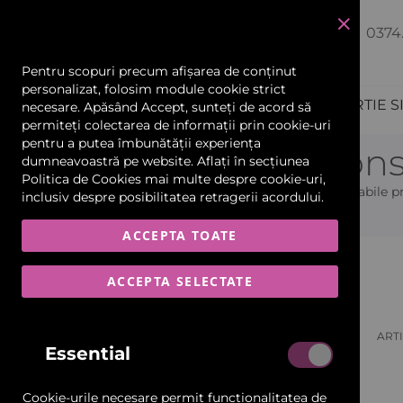
0374
închide
Pentru scopuri precum afișarea de conținut
personalizat, folosim module cookie strict
PRODUCTIE PUBLICITARA
HARTIE S
necesare. Apăsând Accept, sunteți de acord să
permiteți colectarea de informații prin cookie-uri
Echipamente și Consumabile
pentru a putea îmbunătății experiența
Echipamente și Con
dumneavoastră pe website. Aflați în secțiunea
Politica de Cookies
mai multe despre cookie-uri,
Scannere și Imprimante 3D
Imprimante, cutter-plottere, laminatoare și consumabile pr
inclusiv despre posibilitatea retragerii acordului.
Materiale Flexibile
ACCEPTA TOATE
Pagina Principală
Echipamente Și Consumabile
Car Wrapping
ACCEPTA SELECTATE
Ascunde Filtrele
Folii și Benzi Reflectorizante
VIZUALIZARE
Categorie
Grilă
Listă
ART
CA
Essential
Materiale Rigide-Plăci
Printere Digitale
Cookie-urile necesare permit funcționalitatea de
Sisteme de Finisare