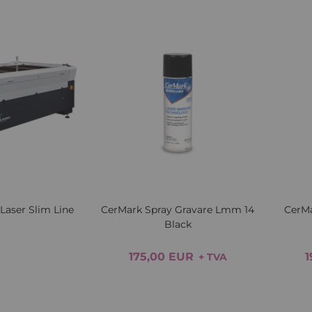
Lista
Comparați
Lista
Comparați
de
de
Dorințe
Dorințe
Quickview
Quickv
Laser Slim Line
CerMark Spray Gravare Lmm 14
CerM
Black
175,00 EUR
1
+ TVA
Adăugați in coș
Adăugați in coș