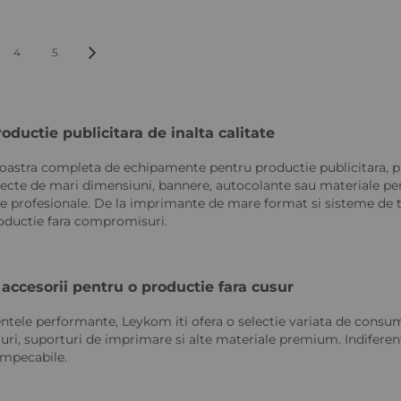
PAGINĂ
Pagină
Următorul pas
4
5
ductie publicitara de inalta calitate
stra completa de echipamente pentru productie publicitara, pro
roiecte de mari dimensiuni, bannere, autocolante sau materiale p
ate profesionale. De la imprimante de mare format si sisteme de ta
Quickview
Quickv
oductie fara compromisuri.
accesorii pentru o productie fara cusur
ele performante, Leykom iti ofera o selectie variata de consumab
uri, suporturi de imprimare si alte materiale premium. Indiferent
 impecabile.