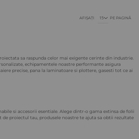
în acest moment citiți pagina
Pagină
Pagină
Pagină
AFIȘAȚI
Pagină
PE PAGINĂ
iectata sa raspunda celor mai exigente cerinte din industrie.
ersonalizate, echipamentele noastre performante asigura
iere precise, pana la laminatoare si plottere, gasesti tot ce ai
iew
ile si accesorii esentiale. Alege dintr-o gama extinsa de folii
 de proiectul tau, produsele noastre te ajuta sa obtii rezultate