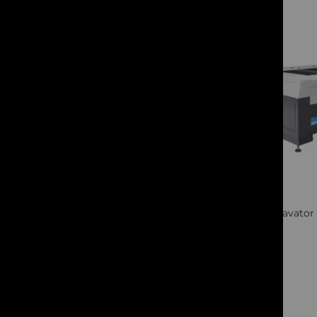
Quickview
BRM Gravator 
Cere oferta