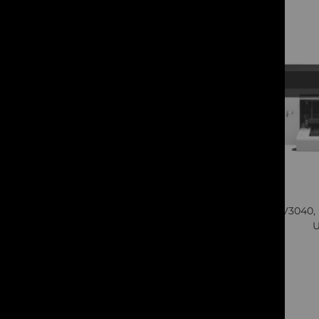
Aplicatii
Aerospatiala
9
articole
Afise
103
articole
Arhitectura
19
articole
Productivitate
Quickview
Latime
AGP UV3040, P
Format
Cere oferta