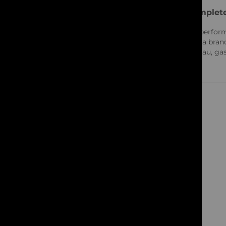
Solutii complet
Credem ca performa
produse de la brand
proiectului tau, gas
Utile
Categorii
Parteneri
Echipamente și
ANPC
Consumabile
Hârtie și Cartoane
Soluții 3D
Ambalare