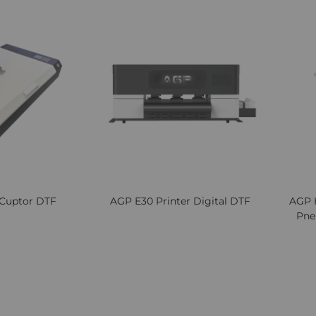
Lista
Comparați
Lista
Comparați
de
de
Dorințe
Dorințe
Cuptor DTF
AGP E30 Printer Digital DTF
AGP 
Pne
 TVA
Ridica marfa din depozitul nostru rapid
Cere oferta
Cere oferta