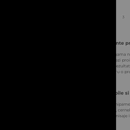
1
2
3
Echipamente pro
Descopera gama noa
Fie ca realizezi p
eficienta si rezult
Quickview
nevoie pentru o pr
Consumabile si 
Pe langa echipament
autocolante, cernel
durabile si finisaje