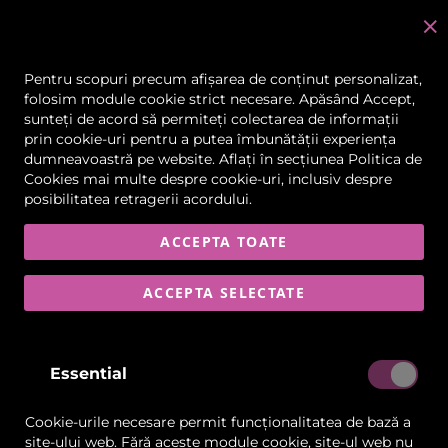
C
în
Pentru scopuri precum afișarea de conținut personalizat,
folosim module cookie strict necesare. Apăsând Accept,
Echipamente și
sunteți de acord să permiteți colectarea de informații
Consumabile
prin cookie-uri pentru a putea îmbunătății experiența
dumneavoastră pe website. Aflați în secțiunea
Politica de
Imprimante, cutter-plottere, laminatoare și
Cookies
mai multe despre cookie-uri, inclusiv despre
consumabile profesionale pentru imprimare digitală
posibilitatea retragerii acordului.
și producție publicitară.
ACCEPTA TOATE
FILTRARE
ARTICOLELE
1
-
15
DIN
38
ACCEPTA SELECTATE
Essential
Lista
Lista
Comparați
Comp
de
de
Dorințe
Dorințe
Cookie-urile necesare permit funcționalitatea de bază a
site-ului web. Fără aceste module cookie, site-ul web nu