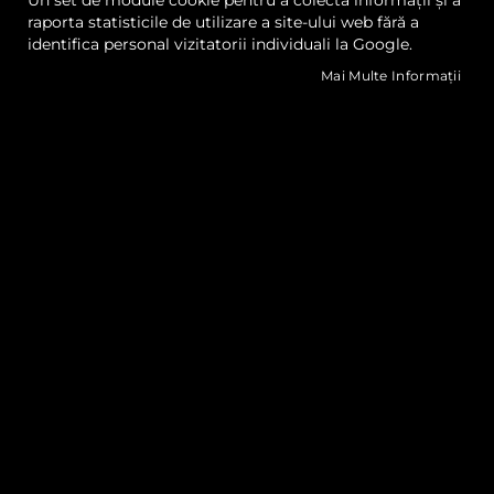
de
de
Un set de module cookie pentru a colecta informații și a
raporta statisticile de utilizare a site-ului web fără a
Dorințe
Dorințe
identifica personal vizitatorii individuali la Google.
Quickview
Quickview
Mai Multe Informații
Docan FR2010, Printer
Docan C3200, Printer
Digital, UV, Hibrid
Digital, UV, Hibrid
Cere oferta
Cere oferta