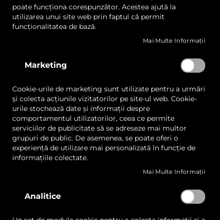
poate funcționa corespunzător. Acestea ajută la
utilizarea unui site web prin faptul că permit
funcționalitatea de bază.
Mai Multe Informații
Marketing
AGP UV3040, Printer
AGP UV-S604 Printer
Digital, UV
Digital UV DTF
Cookie-urile de marketing sunt utilizate pentru a urmări
și colecta acțiunile vizitatorilor pe site-ul web. Cookie-
urile stochează date și informații despre
comportamentul utilizatorilor, ceea ce permite
serviciilor de publicitate să se adreseze mai multor
grupuri de public. De asemenea, se poate oferi o
experiență de utilizare mai personalizată în funcție de
Cere oferta
Cere oferta
informațiile colectate.
Mai Multe Informații
Analitice
Lista
Lista
Comparați
Comp