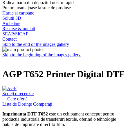
Ridica marfa din depozitul nostru rapid
Preturi avantajoase la sute de produse
Hartie si cartoane
Solutii 3D
Ambalare
Resurse & noutati
SEAP/SICAP
Contact
Skip to the end of the images gallery
Skip to the beginning of the images gallery
AGP T652 Printer Digital DTF
Scrieți o recenzie
Cere ofertă
Lista de Dorințe
Comparați
Imprimanta DTF T652
este un echipament conceput pentru
producția industrială de transferuri textile, oferind o tehnologie
fiabilă de imprimare direct-to-film.