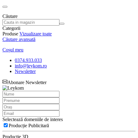
Căutare
Categorii
Produse
Vizualizare toate
Căutare avansată
Coșul meu
0374.933.033
info@leykom.ro
Newsletter
Abonare Newsletter
Selectează domeniile de interes
Producție Publicitară
Producție 3D