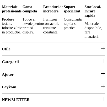
Materiale
Gama
Branduri de
Suport
Stoc local,
profesionale
completa
incredere
specializat
livrare
rapida
Produse
Tot ce ai
Furnizori
Consultanta
testate,
nevoie pentru
consacrati,
rapida si
Materiale
folosite zilnic
print si
rezultate
practica.
disponibile,
in productie.
display.
constante.
fara
intarzieri.
Utile
Categorii
Parteneri
ANPC
Ajutor
Echipamente și Consumabile
Hârtie și Cartoane
Leykom
Contact
Soluții 3D
Ticket Service
Ambalare
NEWSLETTER
Despre noi
SEAP/SICAP