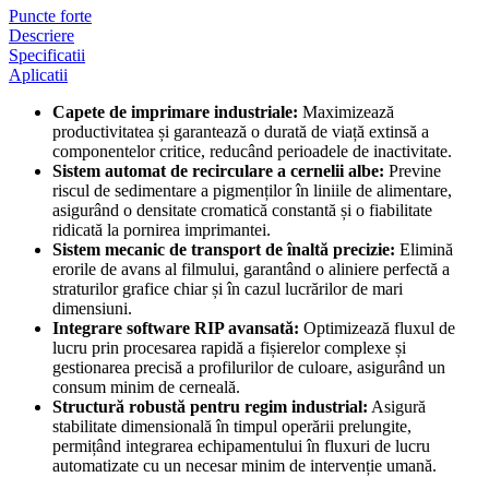
Puncte forte
Descriere
Specificatii
Aplicatii
Capete de imprimare industriale:
Maximizează
productivitatea și garantează o durată de viață extinsă a
componentelor critice, reducând perioadele de inactivitate.
Sistem automat de recirculare a cernelii albe:
Previne
riscul de sedimentare a pigmenților în liniile de alimentare,
asigurând o densitate cromatică constantă și o fiabilitate
ridicată la pornirea imprimantei.
Sistem mecanic de transport de înaltă precizie:
Elimină
erorile de avans al filmului, garantând o aliniere perfectă a
straturilor grafice chiar și în cazul lucrărilor de mari
dimensiuni.
Integrare software RIP avansată:
Optimizează fluxul de
lucru prin procesarea rapidă a fișierelor complexe și
gestionarea precisă a profilurilor de culoare, asigurând un
consum minim de cerneală.
Structură robustă pentru regim industrial:
Asigură
stabilitate dimensională în timpul operării prelungite,
permițând integrarea echipamentului în fluxuri de lucru
automatizate cu un necesar minim de intervenție umană.