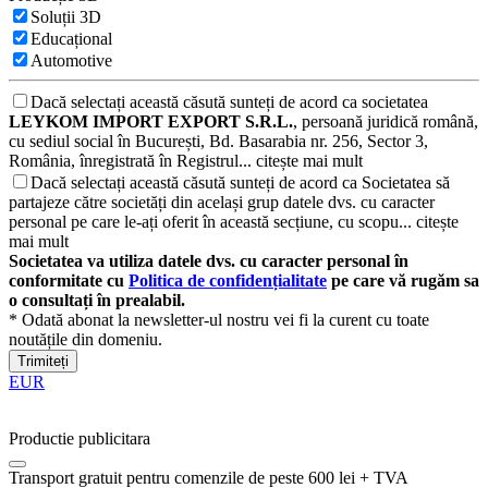
Soluții 3D
Educațional
Automotive
Dacă selectați această căsută sunteți de acord ca societatea
LEYKOM IMPORT EXPORT S.R.L.
, persoană juridică română,
cu sediul social în București, Bd. Basarabia nr. 256, Sector 3,
România, înregistrată în Registrul...
citește mai mult
Dacă selectați această căsută sunteți de acord ca Societatea să
partajeze către societăți din același grup datele dvs. cu caracter
personal pe care le-ați oferit în această secțiune, cu scopu...
citește
mai mult
Societatea va utiliza datele dvs. cu caracter personal în
conformitate cu
Politica de confidențialitate
pe care vă rugăm sa
o consultați în prealabil.
* Odată abonat la newsletter-ul nostru vei fi la curent cu toate
noutățile din domeniu.
Trimiteți
EUR
Productie publicitara
Transport gratuit pentru comenzile de peste 600 lei + TVA