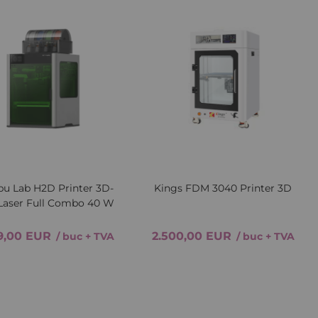
Lista
Comparați
Lista
Comp
de
de
Dorințe
Dori
u Lab H2D Printer 3D-
Kings FDM 3040 Printer 3D
Laser Full Combo 40 W
9,00 EUR
2.500,00 EUR
/ buc
+ TVA
/ buc
+ TVA
Preturi avantajoase la sute de produse
Adăugați in coș