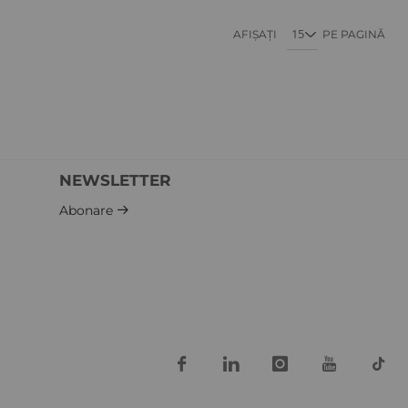
în acest moment citiți pagina
Pagină
Pagină
Pagină
AFIȘAȚI
Pagină
PE PAGINĂ
NEWSLETTER
iew
Abonare