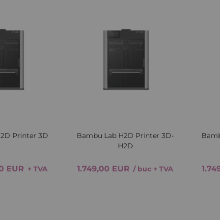
Lista
Comparați
Lista
Comparați
de
de
Dorințe
Dorințe
Quickview
Quickv
2D Printer 3D
Bambu Lab H2D Printer 3D-
Bamb
H2D
00 EUR
1.749,00 EUR
1.74
+ TVA
/ buc
+ TVA
Adăugați in coș
Adăugați in coș