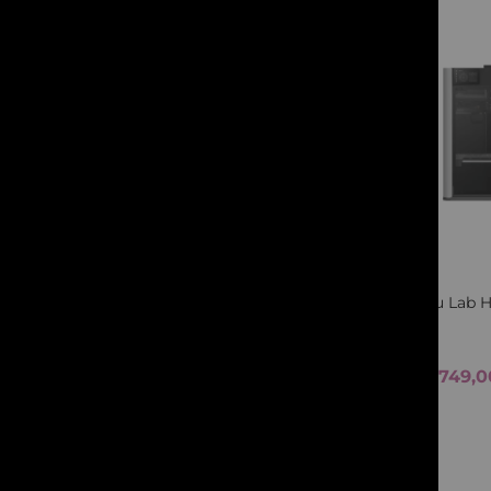
Quickview
Bambu Lab H
1.749,
De la
Vezi variantele