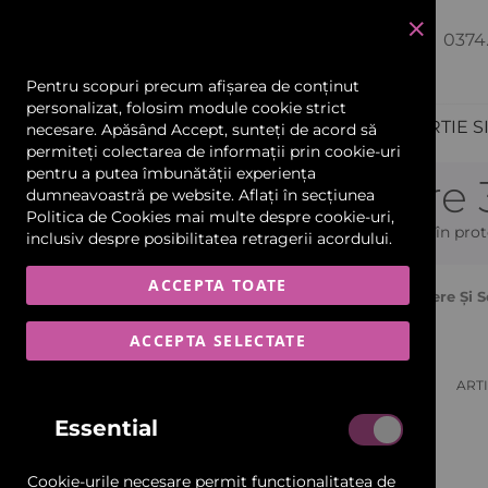
0374
închide
Pentru scopuri precum afișarea de conținut
personalizat, folosim module cookie strict
PRODUCTIE PUBLICITARA
HARTIE S
necesare. Apăsând Accept, sunteți de acord să
permiteți colectarea de informații prin cookie-uri
Echipamente și Consumabile
pentru a putea îmbunătății experiența
Printere și Scannere
dumneavoastră pe website. Aflați în secțiunea
Politica de Cookies
mai multe despre cookie-uri,
Scannere și Imprimante 3D
Echipamente pentru printare și scanare 3D utilizate în prot
inclusiv despre posibilitatea retragerii acordului.
Materiale Flexibile
ACCEPTA TOATE
Pagina Principală
Scannere Și Imprimante 3D
Printere Și
Car Wrapping
ACCEPTA SELECTATE
Ascunde Filtrele
VIZUALIZARE
Categorie
Grilă
Listă
Folii și Benzi Reflectorizante
ART
CA
Essential
Printere 3D
Materiale Rigide-Plăci
Scannere 3D
Cookie-urile necesare permit funcționalitatea de