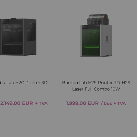
Lista
Comparați
Lista
Comp
de
de
Dorințe
Dori
iew
Quickview
u Lab H2C Printer 3D
Bambu Lab H2S Printer 3D-H2S
Laser Full Combo 10W
2.149,00 EUR
1.999,00 EUR
+ TVA
/ buc
+ TVA
Adăugați in coș