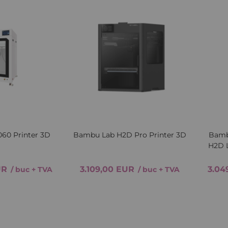
Lista
Comparați
Lista
Comparați
de
de
Dorințe
Dorințe
60 Printer 3D
Bambu Lab H2D Pro Printer 3D
Bamb
H2D 
UR
3.109,00 EUR
3.04
/ buc
+ TVA
/ buc
+ TVA
 TVA
Ridica marfa din depozitul nostru rapid
Adăugați in coș
Adăugați in coș