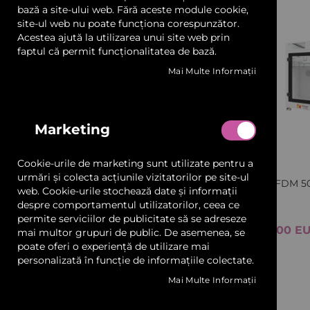
Filamente imprimante 3D
LED și Transformatoare
bază a site-ului web. Fără aceste module cookie,
Rasini imprimante 3D
site-ul web nu poate funcționa corespunzător.
Acestea ajută la utilizarea unui site web prin
Prelate, Copertine și Obloane
Accesorii imprimante 3D
faptul că permit funcționalitatea de bază.
Mai Multe Informații
Sisteme Afișare și Prindere
Preț
Profile Aluminiu
Producator / Brand
Marketing
Tehnologie
Adezivi și Benzi Dublu Adezive
Cookie-urile de marketing sunt utilizate pentru a
FDM
44
articole
Materiale Ambalat
urmări și colecta acțiunile vizitatorilor pe site-ul
Kings FDM 50
FGF
3
web. Cookie-urile stochează date și informații
articole
despre comportamentul utilizatorilor, ceea ce
Laser
1
Mostrare și Cataloage
articol
permite serviciilor de publicitate să se adreseze
Lumina structurata
3
4.750,00 E
mai multor grupuri de public. De asemenea, se
articole
Servicii
poate oferi o experiență de utilizare mai
SLA
5
articole
personalizată în funcție de informațiile colectate.
Transport gratuit pentru comenzile de peste 600 lei +
Adăugați in coș
Mai Multe Informații
Aplicatii