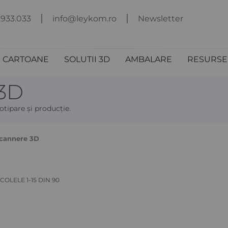
.933.033
info@leykom.ro
Newsletter
I CARTOANE
SOLUTII 3D
AMBALARE
RESURSE 
 3D
otipare și producție.
 Scannere 3D
ICOLELE
1
-
15
DIN
90