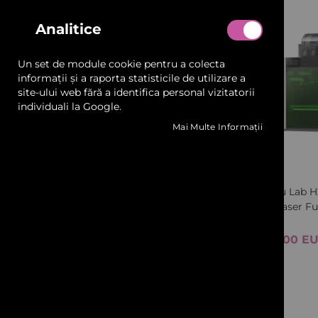
Aerospatiala
39
articole
Analitice
Arhitectura
42
articole
Automotive
45
articole
Un set de module cookie pentru a colecta
informații și a raporta statisticile de utilizare a
site-ului web fără a identifica personal vizitatorii
Inaltime
individuali la Google.
Mai Multe Informații
Format
Quickview
Grosime
1.75 mm
Bambu Lab H2
H2D Laser F
2.85 mm
2.499,00 E
Adăugați in coș