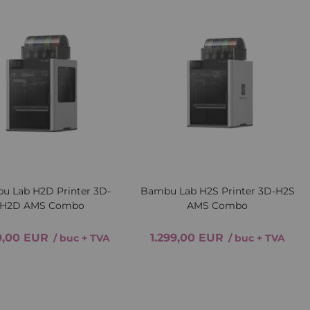
Lista
Comparați
Lista
Comp
de
de
Dorințe
Dori
Quickview
iew
u Lab H2D Printer 3D-
Bambu Lab H2S Printer 3D-H2S
H2D AMS Combo
AMS Combo
9,00 EUR
1.299,00 EUR
/ buc
+ TVA
/ buc
+ TVA
Adăugați in coș