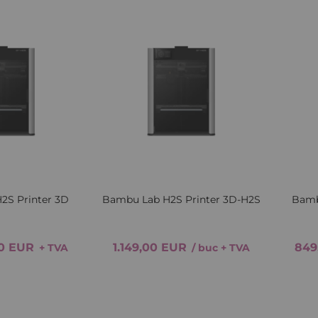
Lista
Comparați
Lista
Comparați
de
de
Dorințe
Dorințe
Quickview
Quickv
2S Printer 3D
Bambu Lab H2S Printer 3D-H2S
Bamb
00 EUR
1.149,00 EUR
849
+ TVA
/ buc
+ TVA
Adăugați in coș
Adăugați in coș