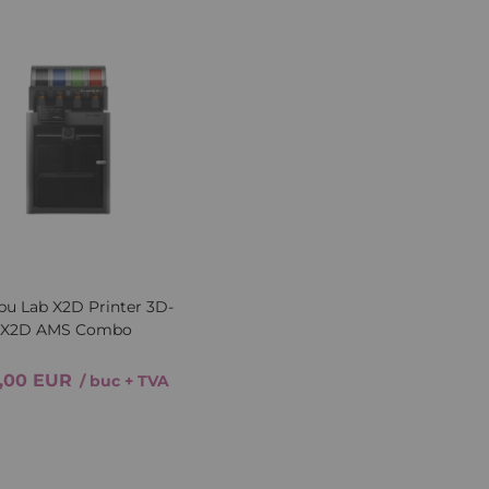
Lista
Comparați
de
Dorințe
iew
Quickview
u Lab X2D Printer 3D-
X2D AMS Combo
,00 EUR
/ buc
+ TVA