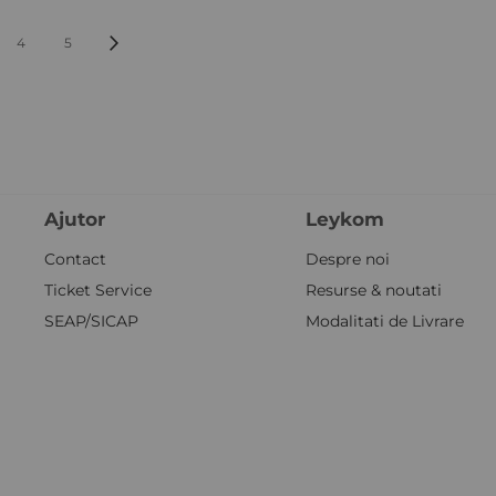
PAGINĂ
Pagină
Următorul pas
4
5
Ajutor
Leykom
Quickview
Quickv
Contact
Despre noi
Ticket Service
Resurse & noutati
SEAP/SICAP
Modalitati de Livrare