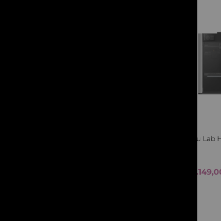
Quickview
Bambu Lab H
1.149,
De la
Vezi variantele