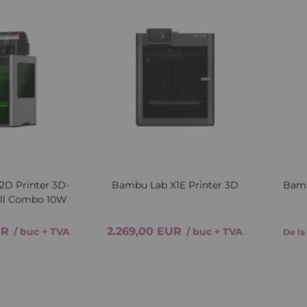
Lista
Comparați
Lista
Comparați
de
de
Dorințe
Dorințe
Quickview
Quickv
D Printer 3D-
Bambu Lab X1E Printer 3D
Bamb
ull Combo 10W
UR
2.269,00 EUR
/ buc
+ TVA
/ buc
+ TVA
De la
Adăugați in coș
Vezi variantele