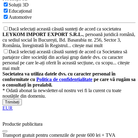
Soluții 3D
Educațional
Automotive
Dacă selectați această căsută sunteți de acord ca societatea
LEYKOM IMPORT EXPORT S.R.L.
, persoană juridică română,
cu sediul social în București, Bd. Basarabia nr. 256, Sector 3,
România, înregistrată în Registrul...
citește mai mult
Dacă selectați această căsută sunteți de acord ca Societatea să
partajeze către societăți din același grup datele dvs. cu caracter
personal pe care le-ați oferit în această secțiune, cu scopu...
citește
mai mult
Societatea va utiliza datele dvs. cu caracter personal în
conformitate cu
Politica de confidențialitate
pe care vă rugăm sa
o consultați în prealabil.
* Odată abonat la newsletter-ul nostru vei fi la curent cu toate
noutățile din domeniu.
Trimiteți
EUR
Productie publicitara
Transport gratuit pentru comenzile de peste 600 lei + TVA