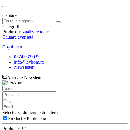
Căutare
Categorii
Produse
Vizualizare toate
Căutare avansată
Coșul meu
0374.933.033
info@leykom.ro
Newsletter
Abonare Newsletter
Selectează domeniile de interes
Producție Publicitară
Producție 3D