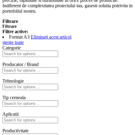
precizie, rapiditate si durabilitate in orice proces de productie.
Indiferent de complexitatea proiectului tau, gasesti solutia potrivita in
portofoliul nostru.
Filtrare
Filtrare
Filtre active:
Format
A3
Eliminați acest articol
șterge toate
Categorie
Producator / Brand
Tehnologie
Tip cerneala
Aplicatii
Productivitate