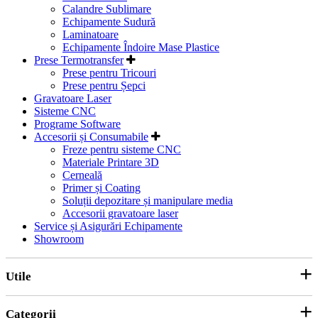
Calandre Sublimare
Echipamente Sudură
Laminatoare
Echipamente Îndoire Mase Plastice
Prese Termotransfer
Prese pentru Tricouri
Prese pentru Șepci
Gravatoare Laser
Sisteme CNC
Programe Software
Accesorii și Consumabile
Freze pentru sisteme CNC
Materiale Printare 3D
Cerneală
Primer și Coating
Soluții depozitare și manipulare media
Accesorii gravatoare laser
Service și Asigurări Echipamente
Showroom
Utile
Categorii
Parteneri