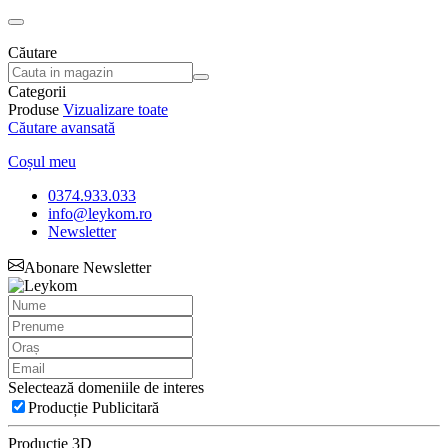
Căutare
Categorii
Produse
Vizualizare toate
Căutare avansată
Coșul meu
0374.933.033
info@leykom.ro
Newsletter
Abonare Newsletter
Selectează domeniile de interes
Producție Publicitară
Producție 3D