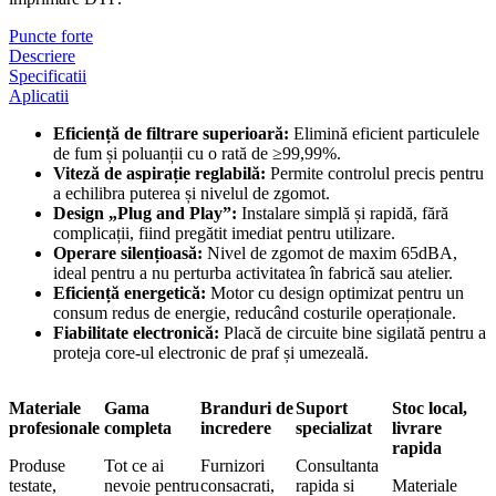
Puncte forte
Descriere
Specificatii
Aplicatii
Eficiență de filtrare superioară:
Elimină eficient particulele
de fum și poluanții cu o rată de ≥99,99%.
Viteză de aspirație reglabilă:
Permite controlul precis pentru
a echilibra puterea și nivelul de zgomot.
Design „Plug and Play”:
Instalare simplă și rapidă, fără
complicații, fiind pregătit imediat pentru utilizare.
Operare silențioasă:
Nivel de zgomot de maxim 65dBA,
ideal pentru a nu perturba activitatea în fabrică sau atelier.
Eficiență energetică:
Motor cu design optimizat pentru un
consum redus de energie, reducând costurile operaționale.
Fiabilitate electronică:
Placă de circuite bine sigilată pentru a
proteja core-ul electronic de praf și umezeală.
Materiale
Gama
Branduri de
Suport
Stoc local,
profesionale
completa
incredere
specializat
livrare
rapida
Produse
Tot ce ai
Furnizori
Consultanta
testate,
nevoie pentru
consacrati,
rapida si
Materiale