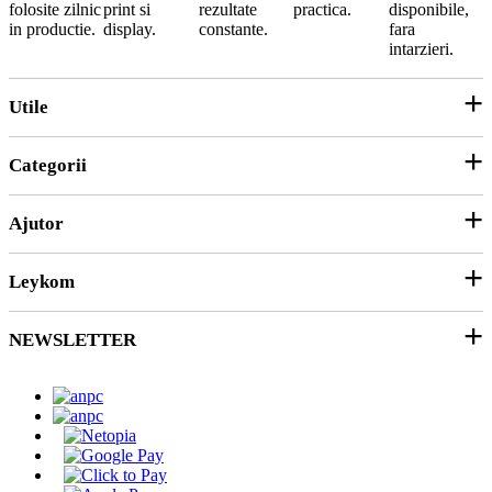
folosite zilnic
print si
rezultate
practica.
disponibile,
in productie.
display.
constante.
fara
intarzieri.
Utile
Categorii
Parteneri
ANPC
Ajutor
Echipamente și Consumabile
Hârtie și Cartoane
Leykom
Contact
Soluții 3D
Ticket Service
Ambalare
NEWSLETTER
Despre noi
SEAP/SICAP
Abonare
Resurse & noutati
Modalitati de Livrare