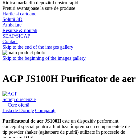
Ridica marfa din depozitul nostru rapid
Preturi avantajoase la sute de produse
Hartie si cartoane
Solutii 3D
Ambalare
Resurse & noutati
SEAP/SICAP
Contact
Skip to the end of the images gallery
Skip to the beginning of the images gallery
AGP JS100H Purificator de aer
Scrieți o recenzie
Cere ofertă
Lista de Dorințe
Comparați
Purificatorul de aer JS100H
este un dispozitiv performant,
conceput special pentru a fi utilizat împreună cu echipamentele de
tip powder shaker (agitatoare de pudră) utilizate în procesele de
imprimare DTF.