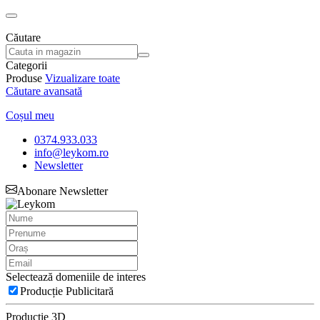
Căutare
Categorii
Produse
Vizualizare toate
Căutare avansată
Coșul meu
0374.933.033
info@leykom.ro
Newsletter
Abonare Newsletter
Selectează domeniile de interes
Producție Publicitară
Producție 3D