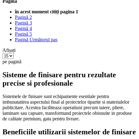
Pagină
în acest moment citiți pagina
1
Pagină
2
Pagină
3
Pagină
4
Pagină
5
Pagină
Următorul pas
Afișați
pe pagină
Sisteme de finisare pentru rezultate
precise si profesionale
Sistemele de finisare sunt echipamente esentiale pentru
imbunatatirea aspectului final al proiectelor tiparite si materialelor
publicitare. Acestea faciliteaza operatiuni precum taiere, pliere,
laminare sau capsare, transformand proiectele obisnuite in produse
de calitate premium, gata pentru livrare.
Beneficiile utilizarii sistemelor de finisare