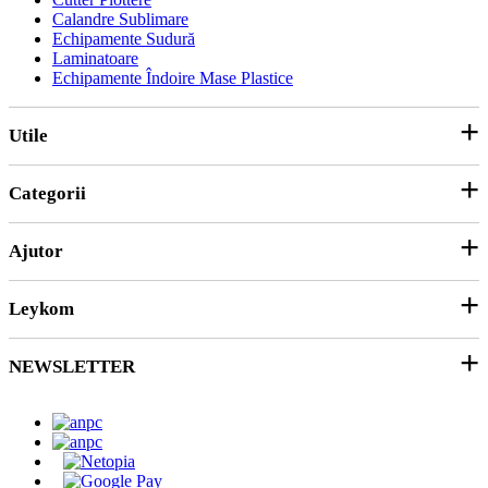
Calandre Sublimare
Echipamente Sudură
Laminatoare
Echipamente Îndoire Mase Plastice
Utile
Categorii
Parteneri
ANPC
Ajutor
Echipamente și Consumabile
Hârtie și Cartoane
Leykom
Contact
Soluții 3D
Ticket Service
Ambalare
NEWSLETTER
Despre noi
SEAP/SICAP
Abonare
Resurse & noutati
Modalitati de Livrare