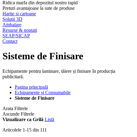
Ridica marfa din depozitul nostru rapid
Preturi avantajoase la sute de produse
Hartie si cartoane
Solutii 3D
Ambalare
Resurse & noutati
SEAP/SICAP
Contact
Sisteme de Finisare
Echipamente pentru laminare, tăiere și finisare în producția
publicitară.
Pagina principală
Echipamente și Consumabile
Sisteme de Finisare
Arata Filtrele
Ascunde Filtrele
Vizualizare ca
Grilă
Listă
Articolele
1
-
15
din
111