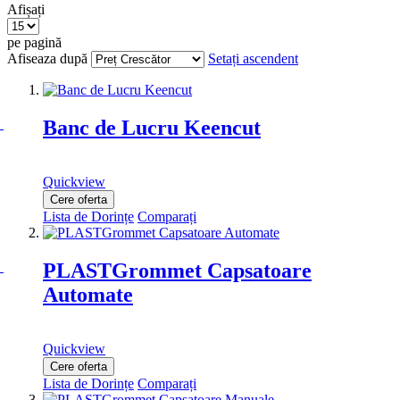
Afișați
pe pagină
Afiseaza după
Setați ascendent
Banc de Lucru Keencut
Quickview
Cere oferta
Lista de Dorințe
Comparați
PLASTGrommet Capsatoare
Automate
Quickview
Cere oferta
Lista de Dorințe
Comparați