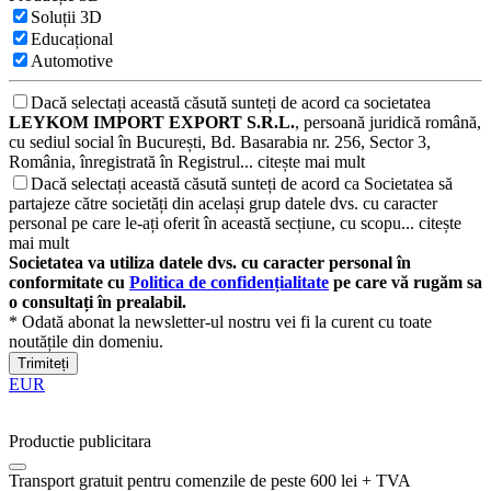
Soluții 3D
Educațional
Automotive
Dacă selectați această căsută sunteți de acord ca societatea
LEYKOM IMPORT EXPORT S.R.L.
, persoană juridică română,
cu sediul social în București, Bd. Basarabia nr. 256, Sector 3,
România, înregistrată în Registrul...
citește mai mult
Dacă selectați această căsută sunteți de acord ca Societatea să
partajeze către societăți din același grup datele dvs. cu caracter
personal pe care le-ați oferit în această secțiune, cu scopu...
citește
mai mult
Societatea va utiliza datele dvs. cu caracter personal în
conformitate cu
Politica de confidențialitate
pe care vă rugăm sa
o consultați în prealabil.
* Odată abonat la newsletter-ul nostru vei fi la curent cu toate
noutățile din domeniu.
Trimiteți
EUR
Productie publicitara
Transport gratuit pentru comenzile de peste 600 lei + TVA