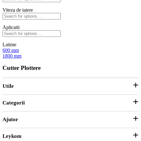
Viteza de taiere
Aplicatii
Latime
600 mm
1800 mm
Cutter Plottere
Utile
Categorii
Parteneri
ANPC
Ajutor
Echipamente și Consumabile
Hârtie și Cartoane
Leykom
Contact