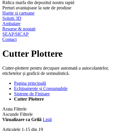
Ridica marfa din depozitul nostru rapid
Preturi avantajoase la sute de produse
Hartie si cartoane
Solutii 3D
Ambalare
Resurse & noutati
SEAP/SICAP
Contact
Cutter Plottere
Cutter-plottere pentru decupare automată a autocolantelor,
etichetelor și graficii de semnalistică.
Pagina principală
Echipamente și Consumabile
Sisteme de Finisare
Cutter Plottere
Arata Filtrele
Ascunde Filtrele
Vizualizare ca
Grilă
Listă
Articolele
1
-
15
din
19