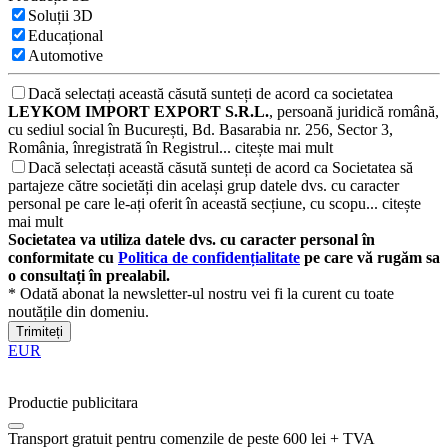
Soluții 3D
Educațional
Automotive
Dacă selectați această căsută sunteți de acord ca societatea
LEYKOM IMPORT EXPORT S.R.L.
, persoană juridică română,
cu sediul social în București, Bd. Basarabia nr. 256, Sector 3,
România, înregistrată în Registrul...
citește mai mult
Dacă selectați această căsută sunteți de acord ca Societatea să
partajeze către societăți din același grup datele dvs. cu caracter
personal pe care le-ați oferit în această secțiune, cu scopu...
citește
mai mult
Societatea va utiliza datele dvs. cu caracter personal în
conformitate cu
Politica de confidențialitate
pe care vă rugăm sa
o consultați în prealabil.
* Odată abonat la newsletter-ul nostru vei fi la curent cu toate
noutățile din domeniu.
Trimiteți
EUR
Productie publicitara
Transport gratuit pentru comenzile de peste 600 lei + TVA