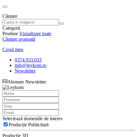
Căutare
Categorii
Produse
Vizualizare toate
Căutare avansată
Coșul meu
0374.933.033
info@leykom.ro
Newsletter
Abonare Newsletter
Selectează domeniile de interes
Producție Publicitară
Producție 3D