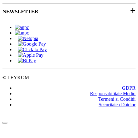
Soluții 3D
Ticket Service
Ambalare
NEWSLETTER
Despre noi
SEAP/SICAP
Abonare
Resurse & noutati
Modalitati de Livrare
© LEYKOM
GDPR
Responsabilitate Mediu
Termeni si Conditii
Securitatea Datelor