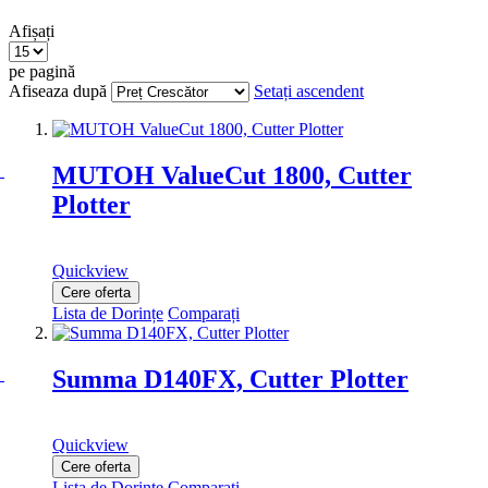
Afișați
pe pagină
Afiseaza după
Setați ascendent
MUTOH ValueCut 1800, Cutter
Plotter
Quickview
Cere oferta
Lista de Dorințe
Comparați
Summa D140FX, Cutter Plotter
Quickview
Cere oferta
Lista de Dorințe
Comparați