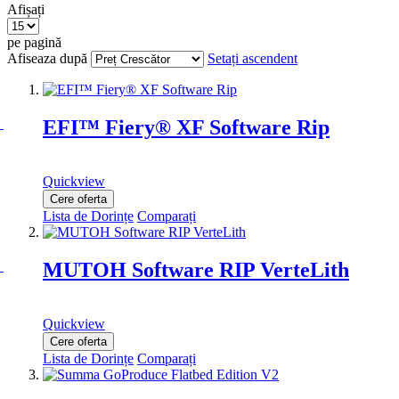
Afișați
pe pagină
Afiseaza după
Setați ascendent
EFI™ Fiery® XF Software Rip
Quickview
Cere oferta
Lista de Dorințe
Comparați
MUTOH Software RIP VerteLith
Quickview
Cere oferta
Lista de Dorințe
Comparați