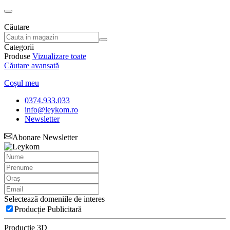
Căutare
Categorii
Produse
Vizualizare toate
Căutare avansată
Coșul meu
0374.933.033
info@leykom.ro
Newsletter
Abonare Newsletter
Selectează domeniile de interes
Producție Publicitară
Producție 3D