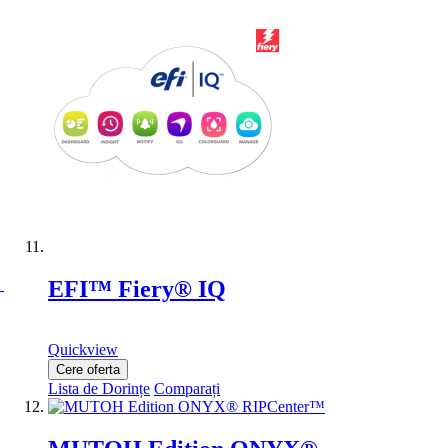
EFI™ Fiery® IQ
Quickview
Cere oferta
Lista de Dorințe
Comparați