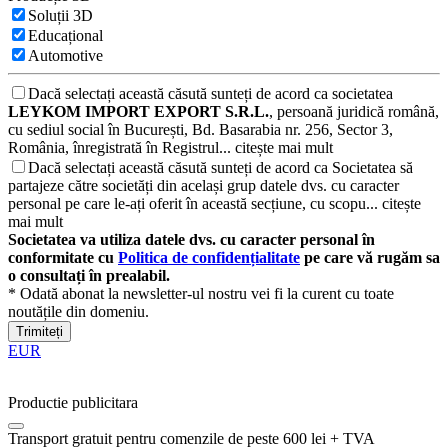
Soluții 3D
Educațional
Automotive
Dacă selectați această căsută sunteți de acord ca societatea
LEYKOM IMPORT EXPORT S.R.L.
, persoană juridică română,
cu sediul social în București, Bd. Basarabia nr. 256, Sector 3,
România, înregistrată în Registrul...
citește mai mult
Dacă selectați această căsută sunteți de acord ca Societatea să
partajeze către societăți din același grup datele dvs. cu caracter
personal pe care le-ați oferit în această secțiune, cu scopu...
citește
mai mult
Societatea va utiliza datele dvs. cu caracter personal în
conformitate cu
Politica de confidențialitate
pe care vă rugăm sa
o consultați în prealabil.
* Odată abonat la newsletter-ul nostru vei fi la curent cu toate
noutățile din domeniu.
Trimiteți
EUR
Productie publicitara
Transport gratuit pentru comenzile de peste 600 lei + TVA