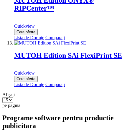
MUTOH Edition ONYX®
RIPCenter™
Quickview
Cere oferta
Lista de Dorințe
Comparați
MUTOH Edition SAi FlexiPrint SE
Quickview
Cere oferta
Lista de Dorințe
Comparați
Afișați
pe pagină
Programe software pentru productie
publicitara