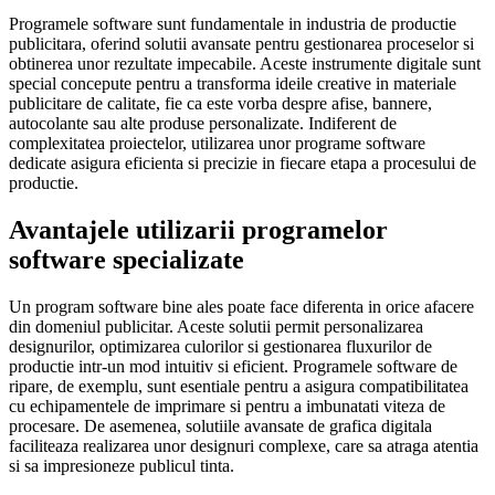
Programele software sunt fundamentale in industria de productie
publicitara, oferind solutii avansate pentru gestionarea proceselor si
obtinerea unor rezultate impecabile. Aceste instrumente digitale sunt
special concepute pentru a transforma ideile creative in materiale
publicitare de calitate, fie ca este vorba despre afise, bannere,
autocolante sau alte produse personalizate. Indiferent de
complexitatea proiectelor, utilizarea unor programe software
dedicate asigura eficienta si precizie in fiecare etapa a procesului de
productie.
Avantajele utilizarii programelor
software specializate
Un program software bine ales poate face diferenta in orice afacere
din domeniul publicitar. Aceste solutii permit personalizarea
designurilor, optimizarea culorilor si gestionarea fluxurilor de
productie intr-un mod intuitiv si eficient. Programele software de
ripare, de exemplu, sunt esentiale pentru a asigura compatibilitatea
cu echipamentele de imprimare si pentru a imbunatati viteza de
procesare. De asemenea, solutiile avansate de grafica digitala
faciliteaza realizarea unor designuri complexe, care sa atraga atentia
si sa impresioneze publicul tinta.