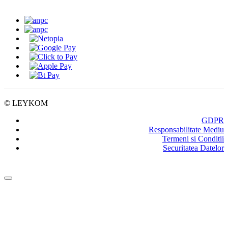
SEAP/SICAP
Abonare
Resurse & noutati
Modalitati de Livrare
© LEYKOM
GDPR
Responsabilitate Mediu
Termeni si Conditii
Securitatea Datelor