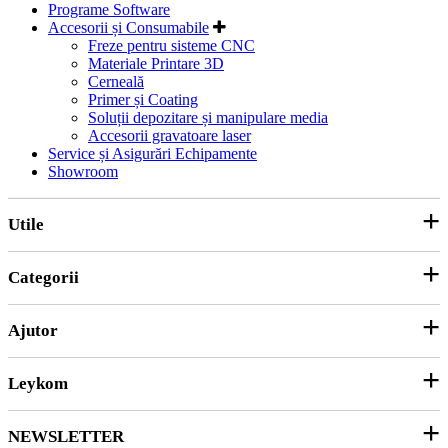
Programe Software
Accesorii și Consumabile
Freze pentru sisteme CNC
Materiale Printare 3D
Cerneală
Primer și Coating
Soluții depozitare și manipulare media
Accesorii gravatoare laser
Service și Asigurări Echipamente
Showroom
Utile
Categorii
Parteneri
ANPC
Ajutor
Echipamente și Consumabile
Hârtie și Cartoane
Leykom
Contact
Soluții 3D
Ticket Service
Ambalare
NEWSLETTER
Despre noi