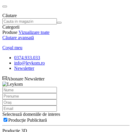
Căutare
Categorii
Produse
Vizualizare toate
Căutare avansată
Coșul meu
0374.933.033
info@leykom.ro
Newsletter
Abonare Newsletter
Selectează domeniile de interes
Producție Publicitară
Producție 3D