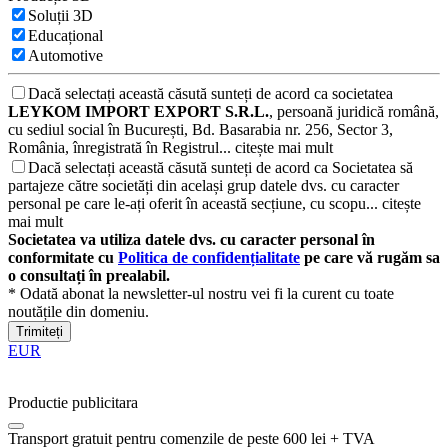
Soluții 3D
Educațional
Automotive
Dacă selectați această căsută sunteți de acord ca societatea
LEYKOM IMPORT EXPORT S.R.L.
, persoană juridică română,
cu sediul social în București, Bd. Basarabia nr. 256, Sector 3,
România, înregistrată în Registrul...
citește mai mult
Dacă selectați această căsută sunteți de acord ca Societatea să
partajeze către societăți din același grup datele dvs. cu caracter
personal pe care le-ați oferit în această secțiune, cu scopu...
citește
mai mult
Societatea va utiliza datele dvs. cu caracter personal în
conformitate cu
Politica de confidențialitate
pe care vă rugăm sa
o consultați în prealabil.
* Odată abonat la newsletter-ul nostru vei fi la curent cu toate
noutățile din domeniu.
Trimiteți
EUR
Productie publicitara
Transport gratuit pentru comenzile de peste 600 lei + TVA