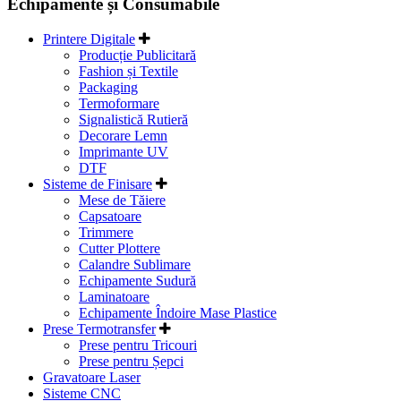
Echipamente și Consumabile
Printere Digitale
Producție Publicitară
Fashion și Textile
Packaging
Termoformare
Signalistică Rutieră
Decorare Lemn
Imprimante UV
DTF
Sisteme de Finisare
Mese de Tăiere
Capsatoare
Trimmere
Cutter Plottere
Calandre Sublimare
Echipamente Sudură
Laminatoare
Echipamente Îndoire Mase Plastice
Prese Termotransfer
Prese pentru Tricouri
Prese pentru Șepci
Gravatoare Laser
Sisteme CNC