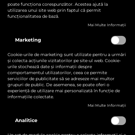
poate funcționa corespunzător. Acestea ajută la
utilizarea unui site web prin faptul că permit
Skip
funcționalitatea de bază.
to
the
Mai Multe Informații
beginning
of
AGP H4060-2 Presă Termică
Marketing
the
Pneumatică Dual-Station
images
gallery
Cookie-urile de marketing sunt utilizate pentru a urmări
și colecta acțiunile vizitatorilor pe site-ul web. Cookie-
LISTA
COMPARAȚI
urile stochează date și informații despre
DE
comportamentul utilizatorilor, ceea ce permite
DORINȚE
Cere ofertă
serviciilor de publicitate să se adreseze mai multor
grupuri de public. De asemenea, se poate oferi o
experiență de utilizare mai personalizată în funcție de
informațiile colectate.
Puncte forte
Descriere
Specificatii
Aplicati
Mai Multe Informații
Sistem Dual-Station:
Eficiență sporită în
producție prin gestionarea simultană a două
Analitice
stații de lucru.
Poziționare cu Laser:
Asigură alinierea precisă a