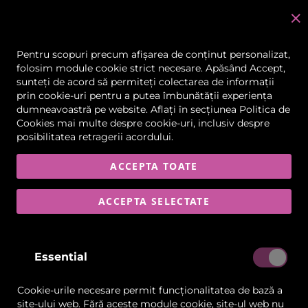
C
în
Pentru scopuri precum afișarea de conținut personalizat,
folosim module cookie strict necesare. Apăsând Accept,
sunteți de acord să permiteți colectarea de informații
Skip
prin cookie-uri pentru a putea îmbunătății experiența
to
dumneavoastră pe website. Aflați în secțiunea
Politica de
the
Cookies
mai multe despre cookie-uri, inclusiv despre
end
posibilitatea retragerii acordului.
of
the
images
ACCEPTA TOATE
gallery
ACCEPTA SELECTATE
Essential
Cookie-urile necesare permit funcționalitatea de bază a
site-ului web. Fără aceste module cookie, site-ul web nu