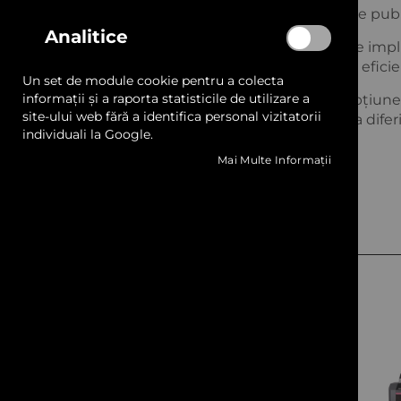
în diferite tipuri de ateliere de producție publ
gallery
Analitice
Simplu de utilizat:
Procesul de aplicare impli
decupare pe contur, așezare și presare, efici
Un set de module cookie pentru a colecta
informații și a raporta statisticile de utilizare a
Disponibilitate în diferite formate:
Opțiunea 
site-ului web fără a identifica personal vizitatorii
coli A4 permite adaptarea produsului la dife
individuali la Google.
nevoi specifice.
Mai Multe Informații
Produse Recomandate