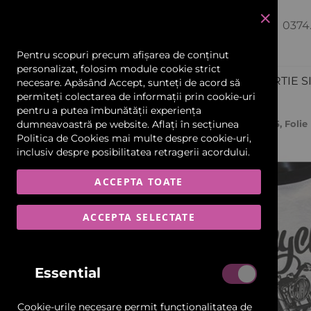
Poli Flex Printabil Transparent
0374
închide
4625, Folie Pentru Termotransfer
Pentru scopuri precum afișarea de conținut
personalizat, folosim module cookie strict
PRODUCTIE PUBLICITARA
HARTIE S
necesare. Apăsând Accept, sunteți de acord să
permiteți colectarea de informații prin cookie-uri
Echipamente și Consumabile
pentru a putea îmbunătății experiența
Pagina Principală
dumneavoastră pe website. Aflați în secțiunea
Poli Flex Printabil Transparent 4625, Fol
Politica de Cookies
mai multe despre cookie-uri,
Scannere și Imprimante 3D
Skip
inclusiv despre posibilitatea retragerii acordului.
to
the
Materiale Flexibile
ACCEPTA TOATE
end
of
Car Wrapping
the
ACCEPTA SELECTATE
images
gallery
Folii și Benzi Reflectorizante
Essential
Materiale Rigide-Plăci
Cookie-urile necesare permit funcționalitatea de