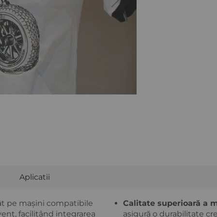
Aplicatii
 TVA
Ridica marfa din depozitul nostru rapid
tât pe mașini compatibile
Calitate superioară a m
ent, facilitând integrarea
asigură o durabilitate cre