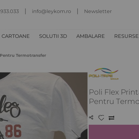
.933.033
info@leykom.ro
Newsletter
I CARTOANE
SOLUTII 3D
AMBALARE
RESURSE 
ie Pentru Termotransfer
Poli Flex Prin
Pentru Termo
LISTA
COMPARA
DE
DORINȚE