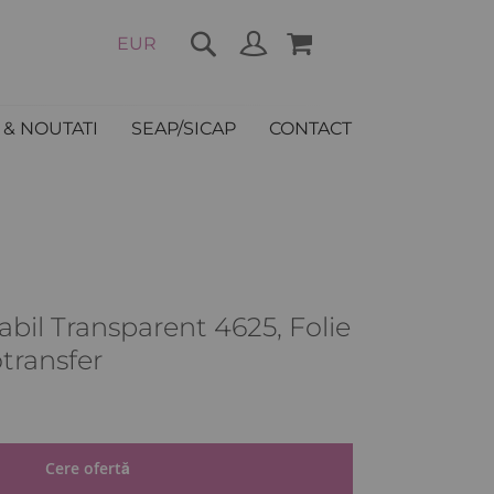
COȘUL MEU
EUR
Cere ofertă
& NOUTATI
SEAP/SICAP
CONTACT
tabil Transparent 4625, Folie
transfer
ȚI
Cere ofertă