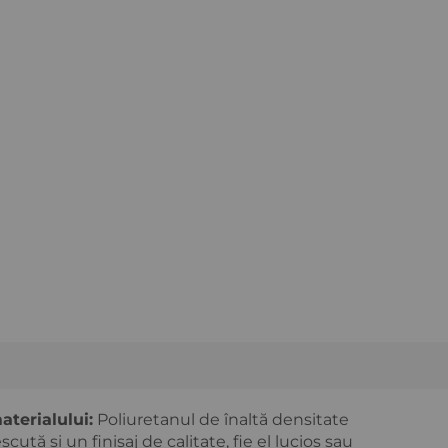
Preturi avantajoase la sute de produse
aterialului:
Poliuretanul de înaltă densitate
scută și un finisaj de calitate, fie el lucios sau