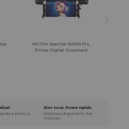
Next
nter
MUTOH XpertJet 1641SR Pro,
MUTOH
Printer Digital, Ecosolvent
II, Pr
alizat
Stoc local, livrare rapida
pida si practica.
Materiale disponibile, fara
intarzieri.