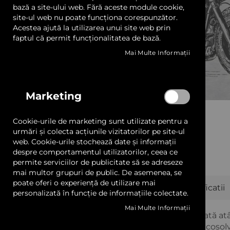
LED și Transformatoare
bază a site-ului web. Fără aceste module cookie,
site-ul web nu poate funcționa corespunzător.
Acestea ajută la utilizarea unui site web prin
Prelate, Copertine și Obloane
faptul că permit funcționalitatea de bază.
Mai Multe Informații
Sisteme Afișare și Prindere
Profile Aluminiu
Marketing
Adezivi și Benzi Dublu Adezive
Cookie-urile de marketing sunt utilizate pentru a
Materiale Ambalat
urmări și colecta acțiunile vizitatorilor pe site-ul
web. Cookie-urile stochează date și informații
despre comportamentul utilizatorilor, ceea ce
Mostrare și Cataloage
permite serviciilor de publicitate să se adreseze
Skip
mai multor grupuri de public. De asemenea, se
to
Servicii
poate oferi o experiență de utilizare mai
Puncte forte
Descriere
Specificatii
the
personalizată în funcție de informațiile colectate.
beginning
Transport gratuit pentru comenzile de peste 600 lei +
of
Mai Multe Informații
Versatilitate în aplicare:
Poate fi utilizată a
the
cu cerneluri pe bază de solvent, cât și ecosolv
images