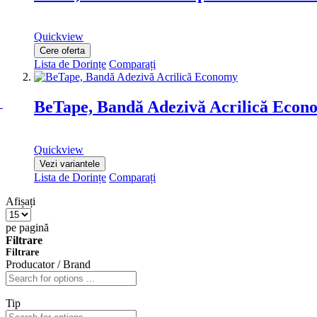
Quickview
Cere oferta
Lista de Dorințe
Comparați
BeTape, Bandă Adezivă Acrilică Econ
Quickview
Vezi variantele
Lista de Dorințe
Comparați
Afișați
pe pagină
Filtrare
Filtrare
Producator / Brand
Tip