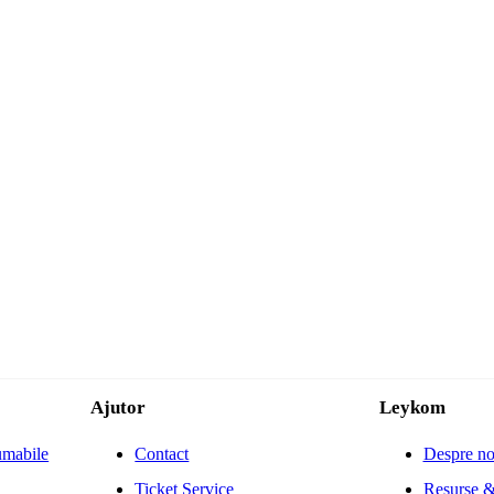
Ajutor
Leykom
umabile
Contact
Despre no
Ticket Service
Resurse &