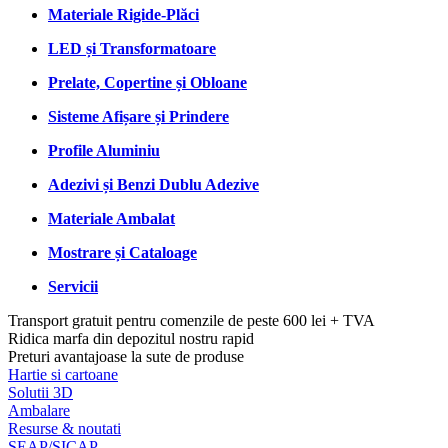
Materiale Rigide-Plăci
LED și Transformatoare
Prelate, Copertine și Obloane
Sisteme Afișare și Prindere
Profile Aluminiu
Adezivi și Benzi Dublu Adezive
Materiale Ambalat
Mostrare și Cataloage
Servicii
Transport gratuit pentru comenzile de peste 600 lei + TVA
Ridica marfa din depozitul nostru rapid
Preturi avantajoase la sute de produse
Hartie si cartoane
Solutii 3D
Ambalare
Resurse & noutati
SEAP/SICAP