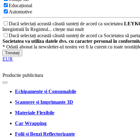
Educațional
Automotive
Dacă selectați această căsută sunteți de acord ca societatea
LEYKO
înregistrată în Registrul...
citește mai mult
Dacă selectați această căsută sunteți de acord ca Societatea să partaj
Societatea va utiliza datele dvs. cu caracter personal în conformi
* Odată abonat la newsletter-ul nostru vei fi la curent cu toate noutăți
Trimiteți
EUR
Productie publicitara
Echipamente și Consumabile
Scannere și Imprimante 3D
Materiale Flexibile
Car Wrapping
Folii și Benzi Reflectorizante