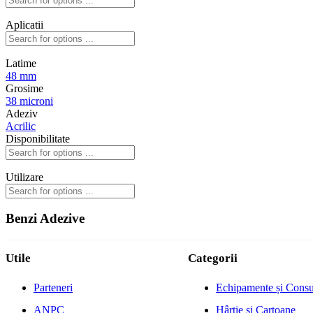
Aplicatii
Latime
48 mm
Grosime
38 microni
Adeziv
Acrilic
Disponibilitate
Utilizare
Benzi Adezive
Utile
Categorii
Parteneri
Echipamente și Cons
ANPC
Hârtie și Cartoane