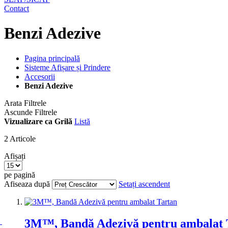
Contact
Benzi Adezive
Pagina principală
Sisteme Afișare și Prindere
Accesorii
Benzi Adezive
Arata Filtrele
Ascunde Filtrele
Vizualizare ca
Grilă
Listă
2
Articole
Afișați
pe pagină
Afiseaza după
Setați ascendent
3M™, Bandă Adezivă pentru ambalat 