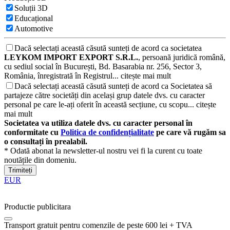
Soluții 3D
Educațional
Automotive
Dacă selectați această căsută sunteți de acord ca societatea
LEYKOM IMPORT EXPORT S.R.L.
, persoană juridică română,
cu sediul social în București, Bd. Basarabia nr. 256, Sector 3,
România, înregistrată în Registrul...
citește mai mult
Dacă selectați această căsută sunteți de acord ca Societatea să
partajeze către societăți din același grup datele dvs. cu caracter
personal pe care le-ați oferit în această secțiune, cu scopu...
citește
mai mult
Societatea va utiliza datele dvs. cu caracter personal în
conformitate cu
Politica de confidențialitate
pe care vă rugăm sa
o consultați în prealabil.
* Odată abonat la newsletter-ul nostru vei fi la curent cu toate
noutățile din domeniu.
Trimiteți
EUR
Productie publicitara
Transport gratuit pentru comenzile de peste 600 lei + TVA