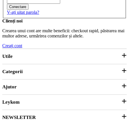
Conectare
V-ați uitat parola?
Clienți noi
Crearea unui cont are multe beneficii: checkout rapid, păstrarea mai
multor adrese, urmărirea comenzilor și altele.
Creați cont
Utile
Categorii
Parteneri
ANPC
Ajutor
Echipamente și Consumabile
Hârtie și Cartoane
Leykom
Contact
Soluții 3D
Ticket Service
Ambalare
NEWSLETTER
Despre noi
SEAP/SICAP
Abonare
Resurse & noutati