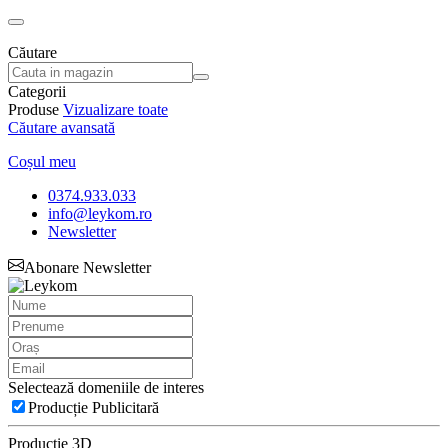
Căutare
Categorii
Produse
Vizualizare toate
Căutare avansată
Coșul meu
0374.933.033
info@leykom.ro
Newsletter
Abonare Newsletter
Selectează domeniile de interes
Producție Publicitară
Producție 3D