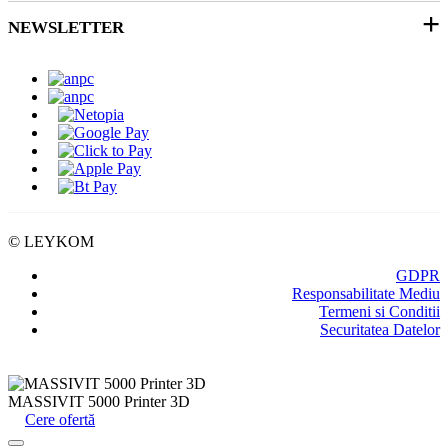
Ticket Service
Ambalare
NEWSLETTER
Despre noi
SEAP/SICAP
Abonare
Resurse & noutati
Modalitati de Livrare
© LEYKOM
GDPR
Responsabilitate Mediu
Termeni si Conditii
Securitatea Datelor
MASSIVIT 5000 Printer 3D
Cere ofertă