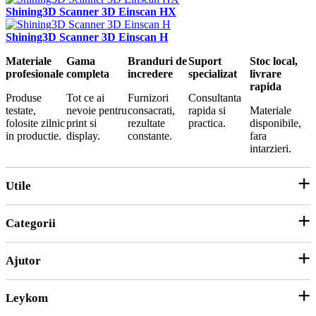
Shining3D Scanner 3D Einscan HX
Shining3D Scanner 3D Einscan H
Materiale
Gama
Branduri de
Suport
Stoc local,
profesionale
completa
incredere
specializat
livrare
rapida
Produse
Tot ce ai
Furnizori
Consultanta
testate,
nevoie pentru
consacrati,
rapida si
Materiale
folosite zilnic
print si
rezultate
practica.
disponibile,
in productie.
display.
constante.
fara
intarzieri.
Utile
Categorii
Parteneri
ANPC
Ajutor
Echipamente și Consumabile
Hârtie și Cartoane
Leykom
Contact
Soluții 3D