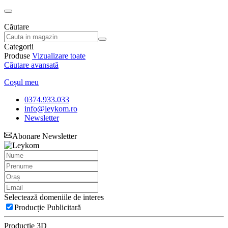
Căutare
Categorii
Produse
Vizualizare toate
Căutare avansată
Coșul meu
0374.933.033
info@leykom.ro
Newsletter
Abonare Newsletter
Selectează domeniile de interes
Producție Publicitară
Producție 3D