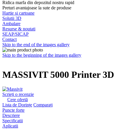
Ridica marfa din depozitul nostru rapid
Preturi avantajoase la sute de produse
Hartie si cartoane
Solutii 3D
Ambalare
Resurse & noutati
SEAP/SICAP
Contact
Skip to the end of the images gallery
Skip to the beginning of the images gallery
MASSIVIT 5000 Printer 3D
Scrieți o recenzie
Cere ofertă
Lista de Dorințe
Comparați
Puncte forte
Descriere
Specificatii
Aplicatii