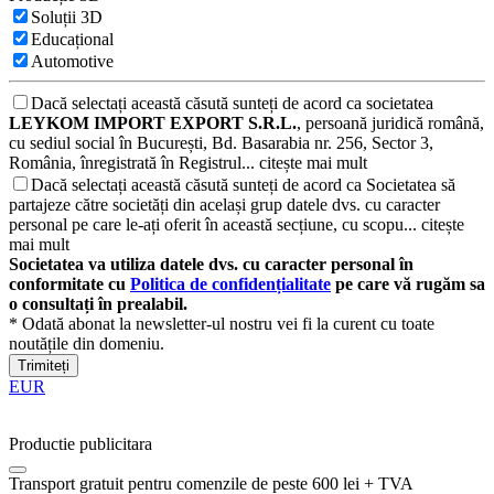
Soluții 3D
Educațional
Automotive
Dacă selectați această căsută sunteți de acord ca societatea
LEYKOM IMPORT EXPORT S.R.L.
, persoană juridică română,
cu sediul social în București, Bd. Basarabia nr. 256, Sector 3,
România, înregistrată în Registrul...
citește mai mult
Dacă selectați această căsută sunteți de acord ca Societatea să
partajeze către societăți din același grup datele dvs. cu caracter
personal pe care le-ați oferit în această secțiune, cu scopu...
citește
mai mult
Societatea va utiliza datele dvs. cu caracter personal în
conformitate cu
Politica de confidențialitate
pe care vă rugăm sa
o consultați în prealabil.
* Odată abonat la newsletter-ul nostru vei fi la curent cu toate
noutățile din domeniu.
Trimiteți
EUR
Productie publicitara
Transport gratuit pentru comenzile de peste 600 lei + TVA