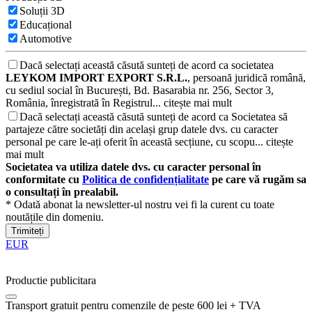
Soluții 3D
Educațional
Automotive
Dacă selectați această căsută sunteți de acord ca societatea
LEYKOM IMPORT EXPORT S.R.L.
, persoană juridică română,
cu sediul social în București, Bd. Basarabia nr. 256, Sector 3,
România, înregistrată în Registrul...
citește mai mult
Dacă selectați această căsută sunteți de acord ca Societatea să
partajeze către societăți din același grup datele dvs. cu caracter
personal pe care le-ați oferit în această secțiune, cu scopu...
citește
mai mult
Societatea va utiliza datele dvs. cu caracter personal în
conformitate cu
Politica de confidențialitate
pe care vă rugăm sa
o consultați în prealabil.
* Odată abonat la newsletter-ul nostru vei fi la curent cu toate
noutățile din domeniu.
Trimiteți
EUR
Productie publicitara
Transport gratuit pentru comenzile de peste 600 lei + TVA