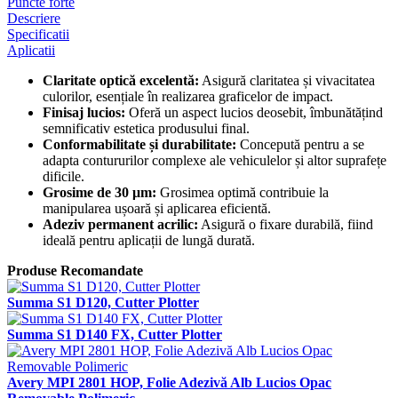
Puncte forte
Descriere
Specificatii
Aplicatii
Claritate optică excelentă:
Asigură claritatea și vivacitatea
culorilor, esențiale în realizarea graficelor de impact.
Finisaj lucios:
Oferă un aspect lucios deosebit, îmbunătățind
semnificativ estetica produsului final.
Conformabilitate și durabilitate:
Concepută pentru a se
adapta contururilor complexe ale vehiculelor și altor suprafețe
dificile.
Grosime de 30 μm:
Grosimea optimă contribuie la
manipularea ușoară și aplicarea eficientă.
Adeziv permanent acrilic:
Asigură o fixare durabilă, fiind
ideală pentru aplicații de lungă durată.
Produse Recomandate
Summa S1 D120, Cutter Plotter
Summa S1 D140 FX, Cutter Plotter
Avery MPI 2801 HOP, Folie Adezivă Alb Lucios Opac