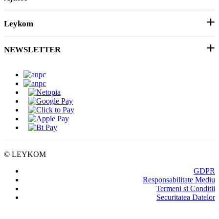
Echipamente și Consumabile
Hârtie și Cartoane
Leykom
Contact
Soluții 3D
Ticket Service
Ambalare
NEWSLETTER
Despre noi
SEAP/SICAP
Abonare
Resurse & noutati
Modalitati de Livrare
© LEYKOM
GDPR
Responsabilitate Mediu
Termeni si Conditii
Securitatea Datelor