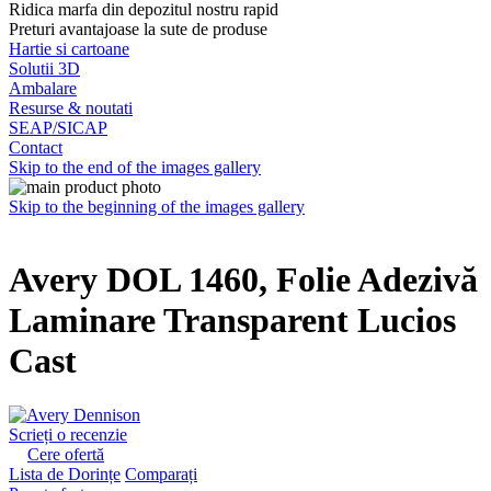
Ridica marfa din depozitul nostru rapid
Preturi avantajoase la sute de produse
Hartie si cartoane
Solutii 3D
Ambalare
Resurse & noutati
SEAP/SICAP
Contact
Skip to the end of the images gallery
Skip to the beginning of the images gallery
Avery DOL 1460, Folie Adezivă
Laminare Transparent Lucios
Cast
Scrieți o recenzie
Cere ofertă
Lista de Dorințe
Comparați