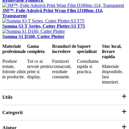
Removable Polimeric
3M™, Folie Adezivă Print Wrap Film IJ180mc-114,
Transparent
Summa S3 T Series, Cutter Plotter-S3 T75
Summa S1 D160, Cutter Plotter
Materiale
Gama
Branduri de
Suport
Stoc local,
profesionale
completa
incredere
specializat
livrare
rapida
Produse
Tot ce ai
Furnizori
Consultanta
testate,
nevoie pentru
consacrati,
rapida si
Materiale
folosite zilnic
print si
rezultate
practica.
disponibile,
in productie.
display.
constante.
fara
intarzieri.
Utile
Categorii
Parteneri
ANPC
Ajutor