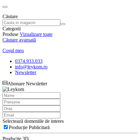
Căutare
Categorii
Produse
Vizualizare toate
Căutare avansată
Coșul meu
0374.933.033
info@leykom.ro
Newsletter
Abonare Newsletter
Selectează domeniile de interes
Producție Publicitară
Producție 3D