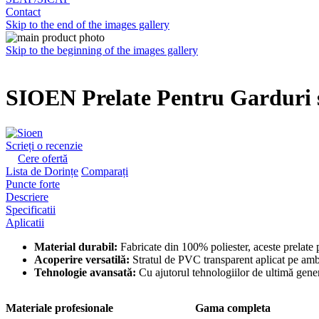
Contact
Skip to the end of the images gallery
Skip to the beginning of the images gallery
SIOEN Prelate Pentru Garduri 
Scrieți o recenzie
Cere ofertă
Lista de Dorințe
Comparați
Puncte forte
Descriere
Specificatii
Aplicatii
Material durabil:
Fabricate din 100% poliester, aceste prelate p
Acoperire versatilă:
Stratul de PVC transparent aplicat pe ambel
Tehnologie avansată:
Cu ajutorul tehnologiilor de ultimă generaț
Materiale profesionale
Gama completa