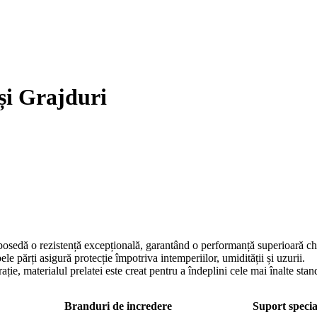
și Grajduri
osedă o rezistență excepțională, garantând o performanță superioară chiar
e părți asigură protecție împotriva intemperiilor, umidității și uzurii.
ie, materialul prelatei este creat pentru a îndeplini cele mai înalte stand
Branduri de incredere
Suport specia