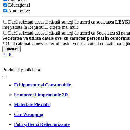
Educațional
Automotive
Dacă selectați această căsută sunteți de acord ca societatea
LEYKO
înregistrată în Registrul...
citește mai mult
Dacă selectați această căsută sunteți de acord ca Societatea să partaj
Societatea va utiliza datele dvs. cu caracter personal în conformi
* Odată abonat la newsletter-ul nostru vei fi la curent cu toate noutăți
Trimiteți
EUR
Productie publicitara
Echipamente și Consumabile
Scannere și Imprimante 3D
Materiale Flexibile
Car Wrapping
Folii și Benzi Reflectorizante