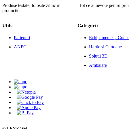
Produse testate, folosite zilnic in
Tot ce ai nevoie pentru print
productie.
Utile
Categorii
Parteneri
Echipamente și Cons
ANPC
Hârtie și Cartoane
Soluții 3D
Ambalare
© LEYKOM