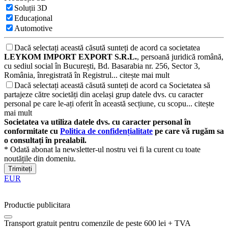
Soluții 3D
Educațional
Automotive
Dacă selectați această căsută sunteți de acord ca societatea
LEYKOM IMPORT EXPORT S.R.L.
, persoană juridică română,
cu sediul social în București, Bd. Basarabia nr. 256, Sector 3,
România, înregistrată în Registrul...
citește mai mult
Dacă selectați această căsută sunteți de acord ca Societatea să
partajeze către societăți din același grup datele dvs. cu caracter
personal pe care le-ați oferit în această secțiune, cu scopu...
citește
mai mult
Societatea va utiliza datele dvs. cu caracter personal în
conformitate cu
Politica de confidențialitate
pe care vă rugăm sa
o consultați în prealabil.
* Odată abonat la newsletter-ul nostru vei fi la curent cu toate
noutățile din domeniu.
Trimiteți
EUR
Productie publicitara
Transport gratuit pentru comenzile de peste 600 lei + TVA