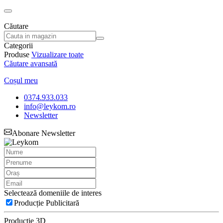
Căutare
Categorii
Produse
Vizualizare toate
Căutare avansată
Coșul meu
0374.933.033
info@leykom.ro
Newsletter
Abonare Newsletter
Selectează domeniile de interes
Producție Publicitară
Producție 3D