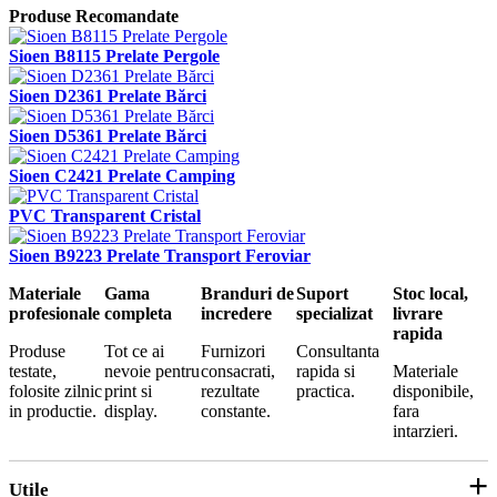
Produse Recomandate
Sioen B8115 Prelate Pergole
Sioen D2361 Prelate Bărci
Sioen D5361 Prelate Bărci
Sioen C2421 Prelate Camping
PVC Transparent Cristal
Sioen B9223 Prelate Transport Feroviar
Materiale
Gama
Branduri de
Suport
Stoc local,
profesionale
completa
incredere
specializat
livrare
rapida
Produse
Tot ce ai
Furnizori
Consultanta
testate,
nevoie pentru
consacrati,
rapida si
Materiale
folosite zilnic
print si
rezultate
practica.
disponibile,
in productie.
display.
constante.
fara
intarzieri.
Utile