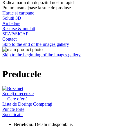
Ridica marfa din depozitul nostru rapid
Preturi avantajoase la sute de produse
Hartie si cartoane
Solutii 3D
Ambalare
Resurse & noutati
SEAP/SICAP
Contact
Skip to the end of the images gallery
Skip to the beginning of the images gallery
Preducele
Scrieți o recenzie
Cere ofertă
Lista de Dorințe
Comparați
Puncte forte
Specificatii
Beneficiu:
Detalii indisponibile.