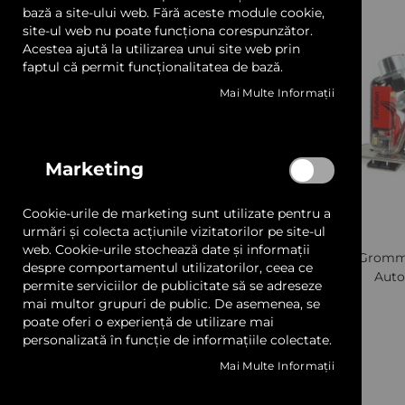
LED și Transformatoare
Automat
1
articol
bază a site-ului web. Fără aceste module cookie,
site-ul web nu poate funcționa corespunzător.
Manual
1
articol
Acestea ajută la utilizarea unui site web prin
Prelate, Copertine și Obloane
Semi-automat
1
articol
faptul că permit funcționalitatea de bază.
Mai Multe Informații
Sisteme Afișare și Prindere
Aplicatii
Profile Aluminiu
Afise
4
articole
Marketing
Constructii si arhitectura
4
Adezivi și Benzi Dublu Adezive
articole
Cutii ambalare
4
Cookie-urile de marketing sunt utilizate pentru a
articole
Materiale Ambalat
urmări și colecta acțiunile vizitatorilor pe site-ul
web. Cookie-urile stochează date și informații
PLASTGromme
despre comportamentul utilizatorilor, ceea ce
Mostrare și Cataloage
Aut
permite serviciilor de publicitate să se adreseze
mai multor grupuri de public. De asemenea, se
Servicii
poate oferi o experiență de utilizare mai
personalizată în funcție de informațiile colectate.
Transport gratuit pentru comenzile de peste 600 lei +
Mai Multe Informații
Cere oferta