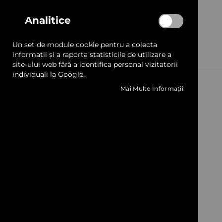
Analitice
Un set de module cookie pentru a colecta
informații și a raporta statisticile de utilizare a
site-ului web fără a identifica personal vizitatorii
individuali la Google.
Utile
Categorii
Mai Multe Informații
Parteneri
Echipamente și
Quickview
ANPC
Consumabile
Hârtie și Cartoane
Soluții 3D
Ambalare