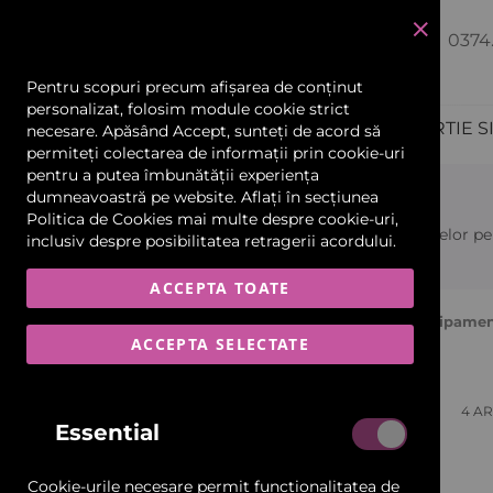
0374
închide
Pentru scopuri precum afișarea de conținut
personalizat, folosim module cookie strict
PRODUCTIE PUBLICITARA
HARTIE S
necesare. Apăsând Accept, sunteți de acord să
permiteți colectarea de informații prin cookie-uri
Echipamente și Consumabile
pentru a putea îmbunătății experiența
Echipamente
dumneavoastră pe website. Aflați în secțiunea
Politica de Cookies
mai multe despre cookie-uri,
Scannere și Imprimante 3D
Echipamente pentru prelucrarea și sudarea materialelor pen
inclusiv despre posibilitatea retragerii acordului.
Materiale Flexibile
ACCEPTA TOATE
Pagina Principală
Prelate, Copertine Și Obloane
Echipame
Car Wrapping
ACCEPTA SELECTATE
Ascunde Filtrele
Folii și Benzi Reflectorizante
VIZUALIZARE
Producator / Brand
Grilă
Listă
4
AR
CA
Essential
Materiale Rigide-Plăci
Tip
Cookie-urile necesare permit funcționalitatea de