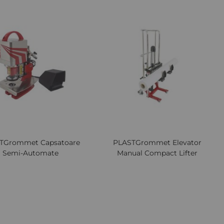
Lista
Comparați
Lista
Comp
de
de
Dorințe
Dori
TGrommet Capsatoare
PLASTGrommet Elevator
Semi-Automate
Manual Compact Lifter
Preturi avantajoase la sute de produse
Cere oferta