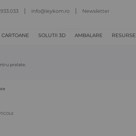
.933.033
info@leykom.ro
Newsletter
I CARTOANE
SOLUTII 3D
AMBALARE
RESURSE 
tru prelate.
nte
TICOLE