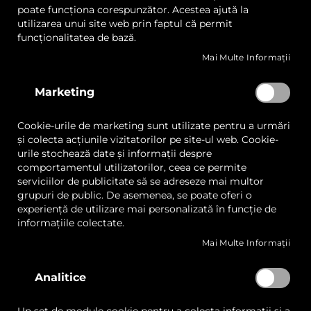
Skip
poate funcționa corespunzător. Acestea ajută la
to
utilizarea unui site web prin faptul că permit
the
funcționalitatea de bază.
beginning
Mai Multe Informații
of
Sioen G2759 Prelate Saltele
the
Sportive
images
Marketing
gallery
LISTA
COMPARAȚI
Cookie-urile de marketing sunt utilizate pentru a urmări
DE
și colecta acțiunile vizitatorilor pe site-ul web. Cookie-
DORINȚE
urile stochează date și informații despre
Cere ofertă
comportamentul utilizatorilor, ceea ce permite
serviciilor de publicitate să se adreseze mai multor
grupuri de public. De asemenea, se poate oferi o
Puncte forte
Descriere
Specificatii
Aplicati
experiență de utilizare mai personalizată în funcție de
informațiile colectate.
Durabilitate excepțională:
Prelatele sunt
fabricate dintr-un amestec de PVC și poliester,
Mai Multe Informații
oferind o rezistență la rupere de 2500 N/5 cm,
ceea ce le face ideale pentru utilizare intensivă.
Analitice
Rezistență la temperaturi extreme:
Materialul
este proiectat să reziste la intervale de