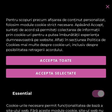
C
în
Pentru scopuri precum afișarea de conținut personalizat,
folosim module cookie strict necesare. Apăsând Accept,
sunteți de acord să permiteți colectarea de informații
Skip
prin cookie-uri pentru a putea îmbunătății experiența
to
dumneavoastră pe website. Aflați în secțiunea
Politica de
the
Cookies
mai multe despre cookie-uri, inclusiv despre
end
posibilitatea retragerii acordului.
of
the
images
ACCEPTA TOATE
gallery
ACCEPTA SELECTATE
Essential
Cookie-urile necesare permit funcționalitatea de bază a
site-ului web. Fără aceste module cookie, site-ul web nu