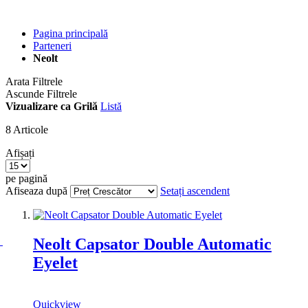
Pagina principală
Parteneri
Neolt
Arata Filtrele
Ascunde Filtrele
Vizualizare ca
Grilă
Listă
8
Articole
Afișați
pe pagină
Afiseaza după
Setați ascendent
Neolt Capsator Double Automatic
Eyelet
Quickview