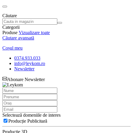
Căutare
Categorii
Produse
Vizualizare toate
Căutare avansată
Coșul meu
0374.933.033
info@leykom.ro
Newsletter
Abonare Newsletter
Selectează domeniile de interes
Producție Publicitară
Producție 3D