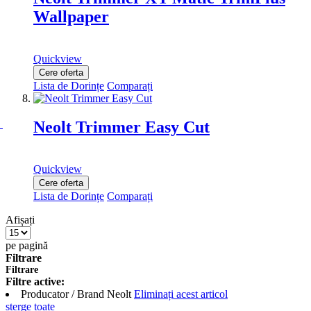
Wallpaper
Quickview
Cere oferta
Lista de Dorințe
Comparați
Neolt Trimmer Easy Cut
Quickview
Cere oferta
Lista de Dorințe
Comparați
Afișați
pe pagină
Filtrare
Filtrare
Filtre active:
Producator / Brand
Neolt
Eliminați acest articol
șterge toate