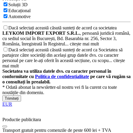
Soluții 3D
Educațional
Automotive
Dacă selectați această căsută sunteți de acord ca societatea
LEYKOM IMPORT EXPORT S.R.L.
, persoană juridică română,
cu sediul social în București, Bd. Basarabia nr. 256, Sector 3,
România, înregistrată în Registrul...
citește mai mult
Dacă selectați această căsută sunteți de acord ca Societatea să
partajeze către societăți din același grup datele dvs. cu caracter
personal pe care le-ați oferit în această secțiune, cu scopu...
citește
mai mult
Societatea va utiliza datele dvs. cu caracter personal în
conformitate cu
Politica de confidențialitate
pe care vă rugăm sa
o consultați în prealabil.
* Odată abonat la newsletter-ul nostru vei fi la curent cu toate
noutățile din domeniu.
Trimiteți
EUR
Productie publicitara
Transport gratuit pentru comenzile de peste 600 lei + TVA