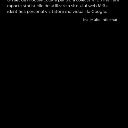
Un set de module cookie pentru a colecta informații și a
raporta statisticile de utilizare a site-ului web fără a
identifica personal vizitatorii individuali la Google.
Mai Multe Informații
Plăci Acrilice Green Cast
Plăci Acrilice Extrudate
Metallic IRO®
Akrylon Softtone
Cere oferta
Cere oferta
Lista
Lista
Comparați
Comp