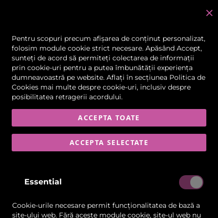
C
în
Pentru scopuri precum afișarea de conținut personalizat,
folosim module cookie strict necesare. Apăsând Accept,
PMMA
sunteți de acord să permiteți colectarea de informații
prin cookie-uri pentru a putea îmbunătății experiența
Plăci PMMA (plexiglas) pentru display, semnalistică și
dumneavoastră pe website. Aflați în secțiunea
aplicații decorative.
Politica de
Cookies
mai multe despre cookie-uri, inclusiv despre
posibilitatea retragerii acordului.
FILTRARE
8
ARTICOLE
ACCEPTA TOATE
ACCEPTA SELECTATE
Lista
Lista
Comparați
Comp
de
de
Dorințe
Dorințe
Essential
Cookie-urile necesare permit funcționalitatea de bază a
site-ului web. Fără aceste module cookie, site-ul web nu