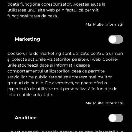
poate funcționa corespunzător. Acestea ajută la
utilizarea unui site web prin faptul că permit
funcționalitatea de bază.
Mai Multe Informații
Plăci Acrilice Extrudate
Plăci Acrilice PMMA
Akrylon
Mirror
Marketing
Cookie-urile de marketing sunt utilizate pentru a urmări
și colecta acțiunile vizitatorilor pe site-ul web. Cookie-
urile stochează date și informații despre
comportamentul utilizatorilor, ceea ce permite
serviciilor de publicitate să se adreseze mai multor
Cere oferta
Cere oferta
grupuri de public. De asemenea, se poate oferi o
experiență de utilizare mai personalizată în funcție de
informațiile colectate.
Mai Multe Informații
Lista
Lista
Comparați
Comp
Analitice
de
de
Dorințe
Dorințe
Quickview
Quickview