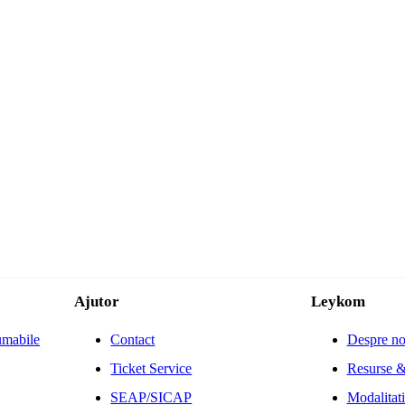
Ajutor
Leykom
umabile
Contact
Despre no
Ticket Service
Resurse &
SEAP/SICAP
Modalitati