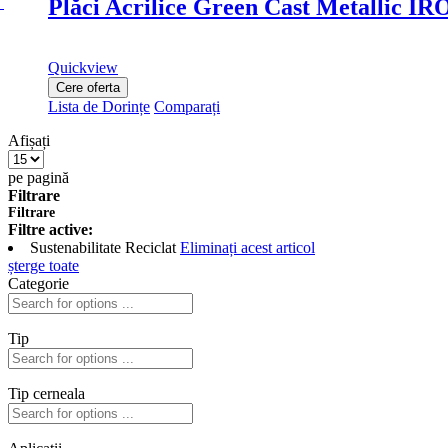
Plăci Acrilice Green Cast Metallic I
Quickview
Cere oferta
Lista de Dorințe
Comparați
Afișați
pe pagină
Filtrare
Filtrare
Filtre active:
Sustenabilitate
Reciclat
Eliminați acest articol
șterge toate
Categorie
Tip
Tip cerneala