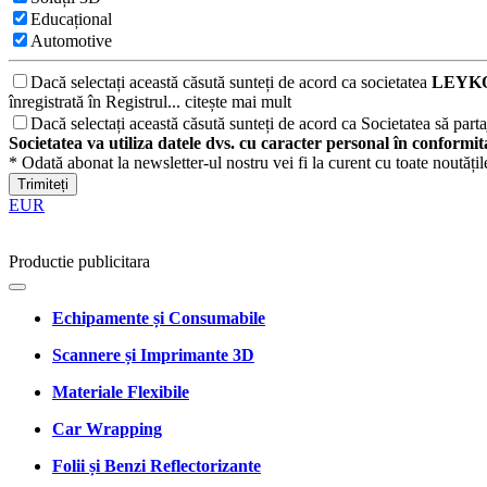
Educațional
Automotive
Dacă selectați această căsută sunteți de acord ca societatea
LEYKO
înregistrată în Registrul...
citește mai mult
Dacă selectați această căsută sunteți de acord ca Societatea să partaj
Societatea va utiliza datele dvs. cu caracter personal în conformi
* Odată abonat la newsletter-ul nostru vei fi la curent cu toate noutăți
Trimiteți
EUR
Productie publicitara
Echipamente și Consumabile
Scannere și Imprimante 3D
Materiale Flexibile
Car Wrapping
Folii și Benzi Reflectorizante