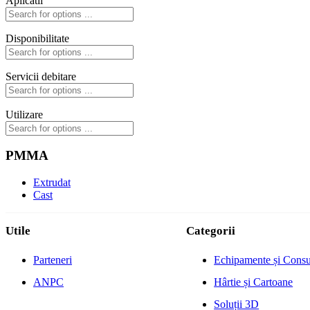
Aplicatii
Disponibilitate
Servicii debitare
Utilizare
PMMA
Extrudat
Cast
Utile
Categorii
Parteneri
Echipamente și Cons
ANPC
Hârtie și Cartoane
Soluții 3D