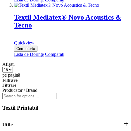
Textil Mediatex® Novo Acoustics &
Tecno
Quickview
Cere oferta
Lista de Dorințe
Comparați
Afișați
pe pagină
Filtrare
Filtrare
Producator / Brand
Textil Printabil
Utile