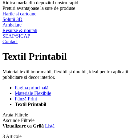
Ridica marfa din depozitul nostru rapid
Preturi avantajoase la sute de produse
Hartie si cartoane
Solutii 3D
Ambalare
Resurse & noutati
SEAP/SICAP
Contact
Textil Printabil
Material textil imprimabil, flexibil și durabil, ideal pentru aplicații
publicitare și decor interior.
Pagina principală
Materiale Flexibile
Pânză Print
Textil Printabil
Arata Filtrele
Ascunde Filtrele
Vizualizare ca
Grilă
Listă
3
Articole