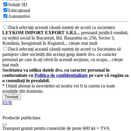
Soluții 3D
Educațional
Automotive
Dacă selectați această căsută sunteți de acord ca societatea
LEYKOM IMPORT EXPORT S.R.L.
, persoană juridică română,
cu sediul social în București, Bd. Basarabia nr. 256, Sector 3,
România, înregistrată în Registrul...
citește mai mult
Dacă selectați această căsută sunteți de acord ca Societatea să
partajeze către societăți din același grup datele dvs. cu caracter
personal pe care le-ați oferit în această secțiune, cu scopu...
citește
mai mult
Societatea va utiliza datele dvs. cu caracter personal în
conformitate cu
Politica de confidențialitate
pe care vă rugăm sa
o consultați în prealabil.
* Odată abonat la newsletter-ul nostru vei fi la curent cu toate
noutățile din domeniu.
Trimiteți
EUR
Productie publicitara
Transport gratuit pentru comenzile de peste 600 lei + TVA