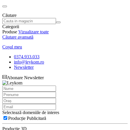
Căutare
Categorii
Produse
Vizualizare toate
Căutare avansată
Coșul meu
0374.933.033
info@leykom.ro
Newsletter
Abonare Newsletter
Selectează domeniile de interes
Producție Publicitară
Producție 3D