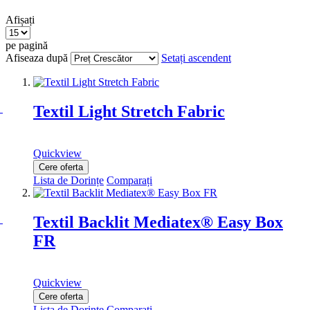
Afișați
pe pagină
Afiseaza după
Setați ascendent
Textil Light Stretch Fabric
Quickview
Cere oferta
Lista de Dorințe
Comparați
Textil Backlit Mediatex® Easy Box
FR
Quickview
Cere oferta
Lista de Dorințe
Comparați