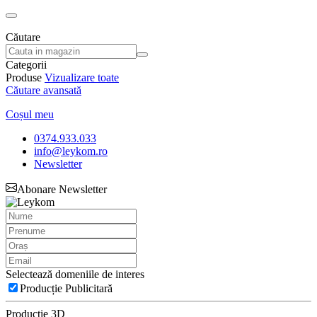
Căutare
Categorii
Produse
Vizualizare toate
Căutare avansată
Coșul meu
0374.933.033
info@leykom.ro
Newsletter
Abonare Newsletter
Selectează domeniile de interes
Producție Publicitară
Producție 3D