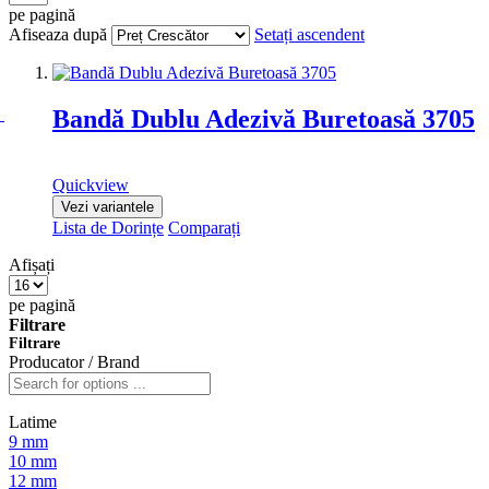
pe pagină
Afiseaza după
Setați ascendent
Bandă Dublu Adezivă Buretoasă 3705
Quickview
Vezi variantele
Lista de Dorințe
Comparați
Afișați
pe pagină
Filtrare
Filtrare
Producator / Brand
Latime
9 mm
10 mm
12 mm