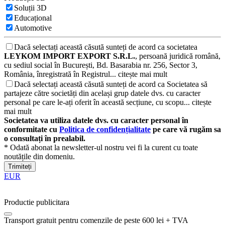
Soluții 3D
Educațional
Automotive
Dacă selectați această căsută sunteți de acord ca societatea
LEYKOM IMPORT EXPORT S.R.L.
, persoană juridică română,
cu sediul social în București, Bd. Basarabia nr. 256, Sector 3,
România, înregistrată în Registrul...
citește mai mult
Dacă selectați această căsută sunteți de acord ca Societatea să
partajeze către societăți din același grup datele dvs. cu caracter
personal pe care le-ați oferit în această secțiune, cu scopu...
citește
mai mult
Societatea va utiliza datele dvs. cu caracter personal în
conformitate cu
Politica de confidențialitate
pe care vă rugăm sa
o consultați în prealabil.
* Odată abonat la newsletter-ul nostru vei fi la curent cu toate
noutățile din domeniu.
Trimiteți
EUR
Productie publicitara
Transport gratuit pentru comenzile de peste 600 lei + TVA