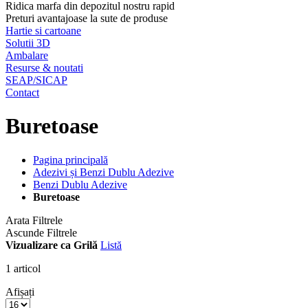
Ridica marfa din depozitul nostru rapid
Preturi avantajoase la sute de produse
Hartie si cartoane
Solutii 3D
Ambalare
Resurse & noutati
SEAP/SICAP
Contact
Buretoase
Pagina principală
Adezivi și Benzi Dublu Adezive
Benzi Dublu Adezive
Buretoase
Arata Filtrele
Ascunde Filtrele
Vizualizare ca
Grilă
Listă
1
articol
Afișați