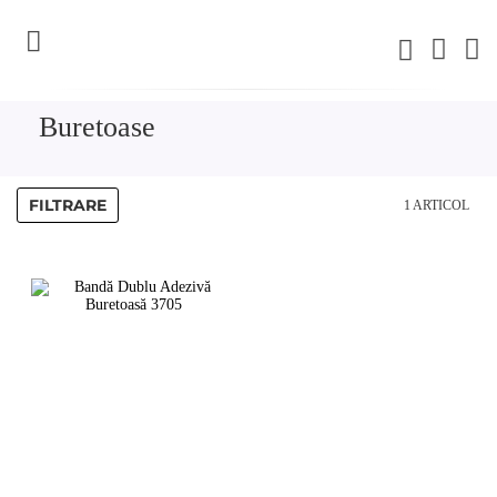
C
Buretoase
FILTRARE
1
ARTICOL