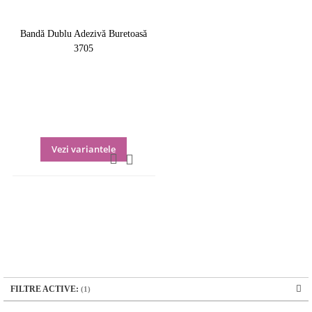
Bandă Dublu Adezivă Buretoasă
3705
Vezi variantele
Quickview
Lista
Comparați
de
Dorințe
FILTRE ACTIVE: