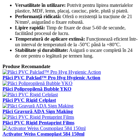
Versatilitate în utilizare:
Potrivit pentru lipirea materialelor
plastice, MDF, lemn, placaj, cauciuc, piele, plută și piatră.
Performanță ridicată:
Oferă o rezistență la tracțiune de 21
N/mm², asigurând o fixare robustă.
Lipire rapidă:
Timp de fixare de doar 5-60 de secunde,
facilitând procesul de lucru.
Temperatură de aplicare extinsă:
Funcționează eficient într-
un interval de temperatură de la -50°C până la +80°C.
Stabilitate și durabilitate:
Asigură o uscare completă în 24
de ore pentru o legătură pe termen lung.
Produse Recomandate
Plăci PVC Palclad™ Pro Hyg Hygienic Action
Plăci Polipropilenă Bubble YKO
Plăci PVC Rigid Celplast
Plăci Gravură ADA Sign Making
Plăci PVC Rigid Pentaprint Films
Activator Weiss Cosmoplast 584 150ml