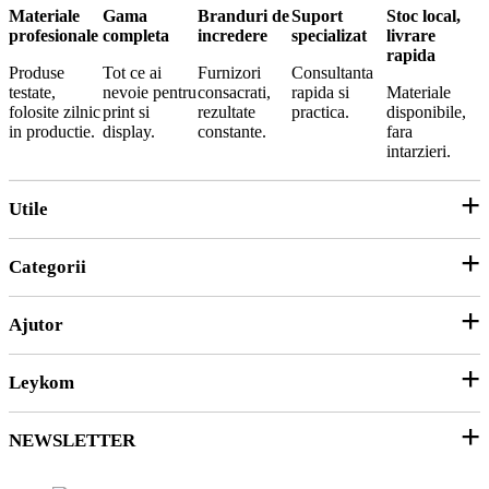
Materiale
Gama
Branduri de
Suport
Stoc local,
profesionale
completa
incredere
specializat
livrare
rapida
Produse
Tot ce ai
Furnizori
Consultanta
testate,
nevoie pentru
consacrati,
rapida si
Materiale
folosite zilnic
print si
rezultate
practica.
disponibile,
in productie.
display.
constante.
fara
intarzieri.
Utile
Categorii
Parteneri
ANPC
Ajutor
Echipamente și Consumabile
Hârtie și Cartoane
Leykom
Contact
Soluții 3D
Ticket Service
Ambalare
NEWSLETTER
Despre noi
SEAP/SICAP
Abonare
Resurse & noutati