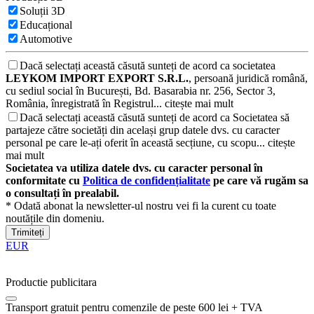
Soluții 3D
Educațional
Automotive
Dacă selectați această căsută sunteți de acord ca societatea
LEYKOM IMPORT EXPORT S.R.L.
, persoană juridică română,
cu sediul social în București, Bd. Basarabia nr. 256, Sector 3,
România, înregistrată în Registrul...
citește mai mult
Dacă selectați această căsută sunteți de acord ca Societatea să
partajeze către societăți din același grup datele dvs. cu caracter
personal pe care le-ați oferit în această secțiune, cu scopu...
citește
mai mult
Societatea va utiliza datele dvs. cu caracter personal în
conformitate cu
Politica de confidențialitate
pe care vă rugăm sa
o consultați în prealabil.
* Odată abonat la newsletter-ul nostru vei fi la curent cu toate
noutățile din domeniu.
Trimiteți
EUR
Productie publicitara
Transport gratuit pentru comenzile de peste 600 lei + TVA