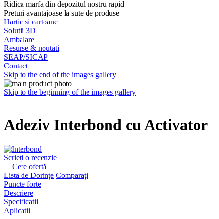
Ridica marfa din depozitul nostru rapid
Preturi avantajoase la sute de produse
Hartie si cartoane
Solutii 3D
Ambalare
Resurse & noutati
SEAP/SICAP
Contact
Skip to the end of the images gallery
Skip to the beginning of the images gallery
Adeziv Interbond cu Activator
Scrieți o recenzie
Cere ofertă
Lista de Dorințe
Comparați
Puncte forte
Descriere
Specificatii
Aplicatii