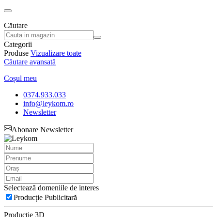
Căutare
Categorii
Produse
Vizualizare toate
Căutare avansată
Coșul meu
0374.933.033
info@leykom.ro
Newsletter
Abonare Newsletter
Selectează domeniile de interes
Producție Publicitară
Producție 3D