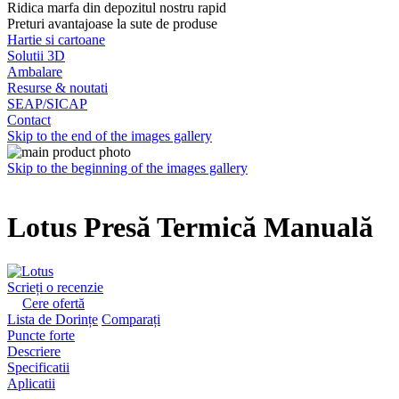
Ridica marfa din depozitul nostru rapid
Preturi avantajoase la sute de produse
Hartie si cartoane
Solutii 3D
Ambalare
Resurse & noutati
SEAP/SICAP
Contact
Skip to the end of the images gallery
Skip to the beginning of the images gallery
Lotus Presă Termică Manuală
Scrieți o recenzie
Cere ofertă
Lista de Dorințe
Comparați
Puncte forte
Descriere
Specificatii
Aplicatii