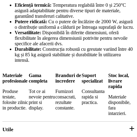
Eficiență termică:
Temperatura reglabilă între 0 și 250°C
asigură adaptabilitate pentru diverse tipuri de materiale,
garantând transferuri calitative.
Putere ridicată:
Cu o putere de încălzire de 2000 W, asigură
o distribuție uniformă a căldurii pe întreaga suprafață de lucru.
Versatilitate:
Disponibilă în diferite dimensiuni, oferă
flexibilitate în alegerea dimensiunii potrivite pentru nevoile
specifice ale afacerii dvs.
Durabilitate:
Construcția robustă cu greutate variind între 40
kg și 85 kg asigură stabilitate și durabilitate în utilizarea
intensă.
Materiale
Gama
Branduri de
Suport
Stoc local,
profesionale
completa
incredere
specializat
livrare
rapida
Produse
Tot ce ai
Furnizori
Consultanta
testate,
nevoie pentru
consacrati,
rapida si
Materiale
folosite zilnic
print si
rezultate
practica.
disponibile,
in productie.
display.
constante.
fara
intarzieri.
Utile