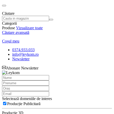
Căutare
Categorii
Produse
Vizualizare toate
Căutare avansată
Coșul meu
0374.933.033
info@leykom.ro
Newsletter
Abonare Newsletter
Selectează domeniile de interes
Producție Publicitară
Producție 3D