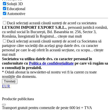
Soluții 3D
Educațional
Automotive
Dacă selectați această căsută sunteți de acord ca societatea
LEYKOM IMPORT EXPORT S.R.L.
, persoană juridică română,
cu sediul social în București, Bd. Basarabia nr. 256, Sector 3,
România, înregistrată în Registrul...
citește mai mult
Dacă selectați această căsută sunteți de acord ca Societatea să
partajeze către societăți din același grup datele dvs. cu caracter
personal pe care le-ați oferit în această secțiune, cu scopu...
citește
mai mult
Societatea va utiliza datele dvs. cu caracter personal în
conformitate cu
Politica de confidențialitate
pe care vă rugăm sa
o consultați în prealabil.
* Odată abonat la newsletter-ul nostru vei fi la curent cu toate
noutățile din domeniu.
Trimiteți
EUR
Productie publicitara
Transport gratuit pentru comenzile de peste 600 lei + TVA