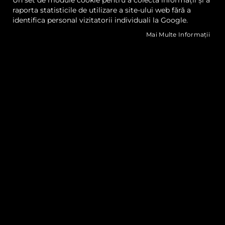
Un set de module cookie pentru a colecta informații și a
raporta statisticile de utilizare a site-ului web fără a
identifica personal vizitatorii individuali la Google.
Mai Multe Informații
Sioen B6762 Prelate
Sioen B6675 Prelate
Instalații Biogaz
Instalații Biogaz
Cere oferta
Cere oferta
Lista
Lista
Comparați
Comp
de
de