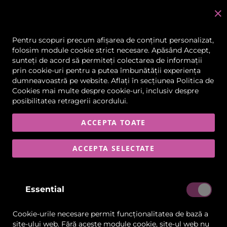
C
în
Pentru scopuri precum afișarea de conținut personalizat,
folosim module cookie strict necesare. Apăsând Accept,
Prelate Bio Gaz
sunteți de acord să permiteți colectarea de informații
prin cookie-uri pentru a putea îmbunătății experiența
Materiale tehnice pentru instalații de biogaz și
dumneavoastră pe website. Aflați în secțiunea
aplicații industriale.
Politica de
Cookies
mai multe despre cookie-uri, inclusiv despre
posibilitatea retragerii acordului.
FILTRARE
9
ARTICOLE
ACCEPTA TOATE
ACCEPTA SELECTATE
Lista
Lista
Comparați
Comp
de
de
Dorințe
Dorințe
Essential
Cookie-urile necesare permit funcționalitatea de bază a
site-ului web. Fără aceste module cookie, site-ul web nu