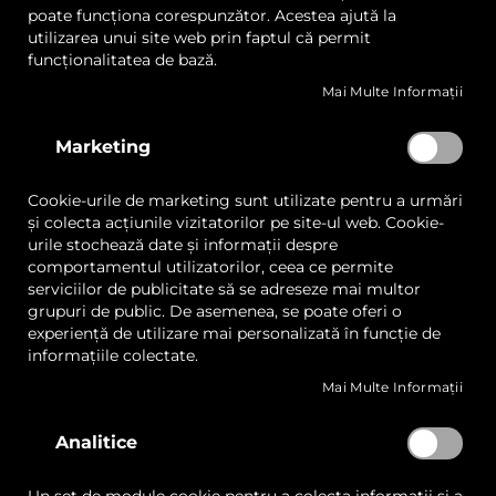
poate funcționa corespunzător. Acestea ajută la
utilizarea unui site web prin faptul că permit
funcționalitatea de bază.
Sioen B6657 Prelate
Sioen B6060 Prelate
Mai Multe Informații
Instalații Biogaz
Biogaz
Marketing
Cookie-urile de marketing sunt utilizate pentru a urmări
și colecta acțiunile vizitatorilor pe site-ul web. Cookie-
urile stochează date și informații despre
comportamentul utilizatorilor, ceea ce permite
Cere oferta
Cere oferta
serviciilor de publicitate să se adreseze mai multor
grupuri de public. De asemenea, se poate oferi o
experiență de utilizare mai personalizată în funcție de
informațiile colectate.
Mai Multe Informații
Lista
Lista
Comparați
Comp
de
de
Analitice
Dorințe
Dorințe
Quickview
Quickview