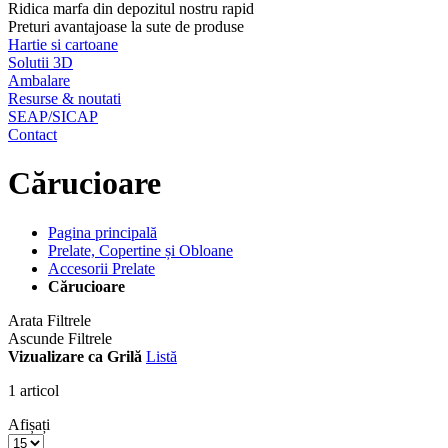
Ridica marfa din depozitul nostru rapid
Preturi avantajoase la sute de produse
Hartie si cartoane
Solutii 3D
Ambalare
Resurse & noutati
SEAP/SICAP
Contact
Cărucioare
Pagina principală
Prelate, Copertine și Obloane
Accesorii Prelate
Cărucioare
Arata Filtrele
Ascunde Filtrele
Vizualizare ca
Grilă
Listă
1
articol
Afișați