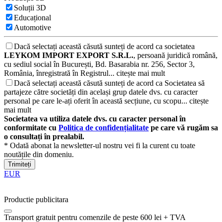
Soluții 3D
Educațional
Automotive
Dacă selectați această căsută sunteți de acord ca societatea
LEYKOM IMPORT EXPORT S.R.L.
, persoană juridică română,
cu sediul social în București, Bd. Basarabia nr. 256, Sector 3,
România, înregistrată în Registrul...
citește mai mult
Dacă selectați această căsută sunteți de acord ca Societatea să
partajeze către societăți din același grup datele dvs. cu caracter
personal pe care le-ați oferit în această secțiune, cu scopu...
citește
mai mult
Societatea va utiliza datele dvs. cu caracter personal în
conformitate cu
Politica de confidențialitate
pe care vă rugăm sa
o consultați în prealabil.
* Odată abonat la newsletter-ul nostru vei fi la curent cu toate
noutățile din domeniu.
Trimiteți
EUR
Productie publicitara
Transport gratuit pentru comenzile de peste 600 lei + TVA