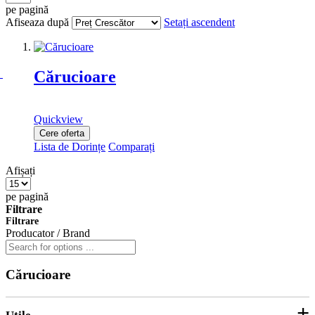
pe pagină
Afiseaza după
Setați ascendent
Cărucioare
Quickview
Cere oferta
Lista de Dorințe
Comparați
Afișați
pe pagină
Filtrare
Filtrare
Producator / Brand
Cărucioare