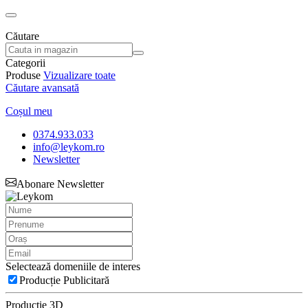
Căutare
Categorii
Produse
Vizualizare toate
Căutare avansată
Coșul meu
0374.933.033
info@leykom.ro
Newsletter
Abonare Newsletter
Selectează domeniile de interes
Producție Publicitară
Producție 3D