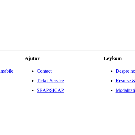
Ajutor
Leykom
umabile
Contact
Despre no
Ticket Service
Resurse &
SEAP/SICAP
Modalitati