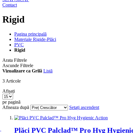
Contact
Rigid
Pagina principală
Materiale Rigide-Plăci
PVC
Rigid
Arata Filtrele
Ascunde Filtrele
Vizualizare ca
Grilă
Listă
3
Articole
Afișați
pe pagină
Afiseaza după
Setați ascendent
Plăci PVC Palclad™ Pro Hyg Hygienic