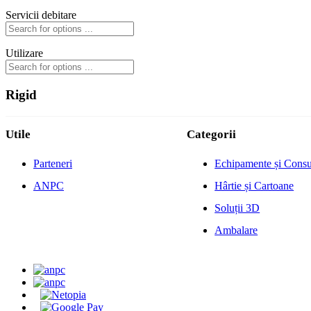
Servicii debitare
Utilizare
Rigid
Utile
Categorii
Parteneri
Echipamente și Cons
ANPC
Hârtie și Cartoane
Soluții 3D
Ambalare