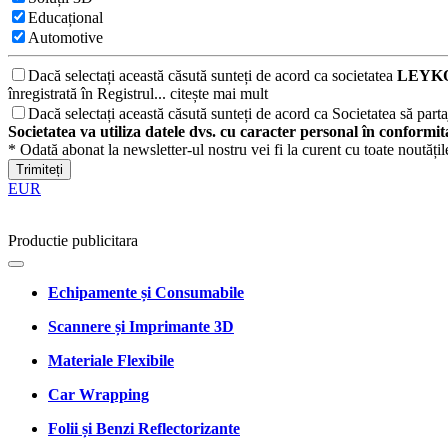
Educațional
Automotive
Dacă selectați această căsută sunteți de acord ca societatea
LEYKO
înregistrată în Registrul...
citește mai mult
Dacă selectați această căsută sunteți de acord ca Societatea să partaj
Societatea va utiliza datele dvs. cu caracter personal în conformi
* Odată abonat la newsletter-ul nostru vei fi la curent cu toate noutăți
Trimiteți
EUR
Productie publicitara
Echipamente și Consumabile
Scannere și Imprimante 3D
Materiale Flexibile
Car Wrapping
Folii și Benzi Reflectorizante