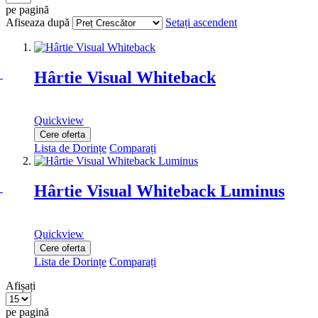
pe pagină
Afiseaza după
Setați ascendent
Hârtie Visual Whiteback
Quickview
Cere oferta
Lista de Dorințe
Comparați
Hârtie Visual Whiteback Luminus
Quickview
Cere oferta
Lista de Dorințe
Comparați
Afișați
pe pagină