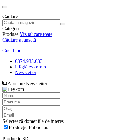
Căutare
Categorii
Produse
Vizualizare toate
Căutare avansată
Coșul meu
0374.933.033
info@leykom.ro
Newsletter
Abonare Newsletter
Selectează domeniile de interes
Producție Publicitară
Producție 3D