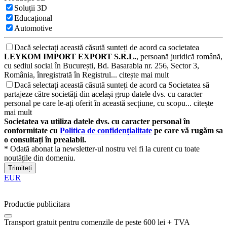
Soluții 3D
Educațional
Automotive
Dacă selectați această căsută sunteți de acord ca societatea
LEYKOM IMPORT EXPORT S.R.L.
, persoană juridică română,
cu sediul social în București, Bd. Basarabia nr. 256, Sector 3,
România, înregistrată în Registrul...
citește mai mult
Dacă selectați această căsută sunteți de acord ca Societatea să
partajeze către societăți din același grup datele dvs. cu caracter
personal pe care le-ați oferit în această secțiune, cu scopu...
citește
mai mult
Societatea va utiliza datele dvs. cu caracter personal în
conformitate cu
Politica de confidențialitate
pe care vă rugăm sa
o consultați în prealabil.
* Odată abonat la newsletter-ul nostru vei fi la curent cu toate
noutățile din domeniu.
Trimiteți
EUR
Productie publicitara
Transport gratuit pentru comenzile de peste 600 lei + TVA