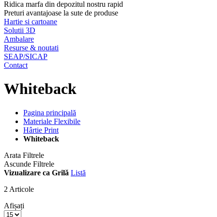
Ridica marfa din depozitul nostru rapid
Preturi avantajoase la sute de produse
Hartie si cartoane
Solutii 3D
Ambalare
Resurse & noutati
SEAP/SICAP
Contact
Whiteback
Pagina principală
Materiale Flexibile
Hârtie Print
Whiteback
Arata Filtrele
Ascunde Filtrele
Vizualizare ca
Grilă
Listă
2
Articole
Afișați