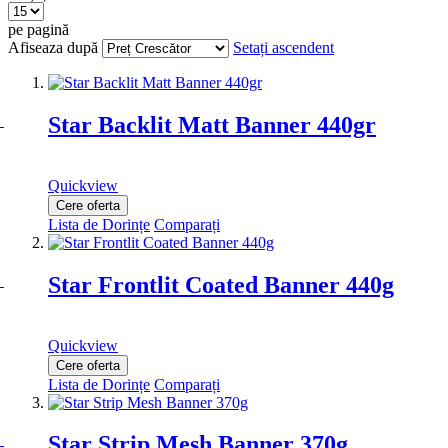
pe pagină
Afiseaza după
Setați ascendent
Star Backlit Matt Banner 440gr
Quickview
Cere oferta
Lista de Dorințe
Comparați
Star Frontlit Coated Banner 440g
Quickview
Cere oferta
Lista de Dorințe
Comparați
Star Strip Mesh Banner 370g