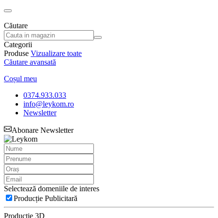
Căutare
Categorii
Produse
Vizualizare toate
Căutare avansată
Coșul meu
0374.933.033
info@leykom.ro
Newsletter
Abonare Newsletter
Selectează domeniile de interes
Producție Publicitară
Producție 3D