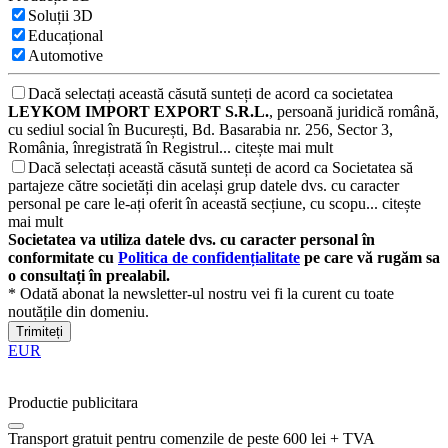
Soluții 3D
Educațional
Automotive
Dacă selectați această căsută sunteți de acord ca societatea
LEYKOM IMPORT EXPORT S.R.L.
, persoană juridică română,
cu sediul social în București, Bd. Basarabia nr. 256, Sector 3,
România, înregistrată în Registrul...
citește mai mult
Dacă selectați această căsută sunteți de acord ca Societatea să
partajeze către societăți din același grup datele dvs. cu caracter
personal pe care le-ați oferit în această secțiune, cu scopu...
citește
mai mult
Societatea va utiliza datele dvs. cu caracter personal în
conformitate cu
Politica de confidențialitate
pe care vă rugăm sa
o consultați în prealabil.
* Odată abonat la newsletter-ul nostru vei fi la curent cu toate
noutățile din domeniu.
Trimiteți
EUR
Productie publicitara
Transport gratuit pentru comenzile de peste 600 lei + TVA