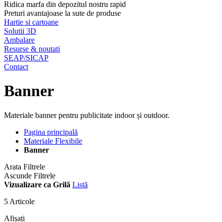
Ridica marfa din depozitul nostru rapid
Preturi avantajoase la sute de produse
Hartie si cartoane
Solutii 3D
Ambalare
Resurse & noutati
SEAP/SICAP
Contact
Banner
Materiale banner pentru publicitate indoor și outdoor.
Pagina principală
Materiale Flexibile
Banner
Arata Filtrele
Ascunde Filtrele
Vizualizare ca
Grilă
Listă
5
Articole
Afișați