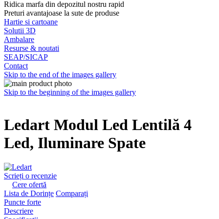
Ridica marfa din depozitul nostru rapid
Preturi avantajoase la sute de produse
Hartie si cartoane
Solutii 3D
Ambalare
Resurse & noutati
SEAP/SICAP
Contact
Skip to the end of the images gallery
Skip to the beginning of the images gallery
Ledart Modul Led Lentilă 4
Led, Iluminare Spate
Scrieți o recenzie
Cere ofertă
Lista de Dorințe
Comparați
Puncte forte
Descriere