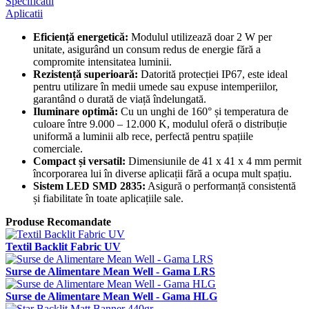
Specificatii
Aplicatii
Eficiență energetică:
Modulul utilizează doar 2 W per
unitate, asigurând un consum redus de energie fără a
compromite intensitatea luminii.
Rezistență superioară:
Datorită protecției IP67, este ideal
pentru utilizare în medii umede sau expuse intemperiilor,
garantând o durată de viață îndelungată.
Iluminare optimă:
Cu un unghi de 160° și temperatura de
culoare între 9.000 – 12.000 K, modulul oferă o distribuție
uniformă a luminii alb rece, perfectă pentru spațiile
comerciale.
Compact și versatil:
Dimensiunile de 41 x 41 x 4 mm permit
încorporarea lui în diverse aplicații fără a ocupa mult spațiu.
Sistem LED SMD 2835:
Asigură o performanță consistentă
și fiabilitate în toate aplicațiile sale.
Produse Recomandate
Textil Backlit Fabric UV
Surse de Alimentare Mean Well - Gama LRS
Surse de Alimentare Mean Well - Gama HLG