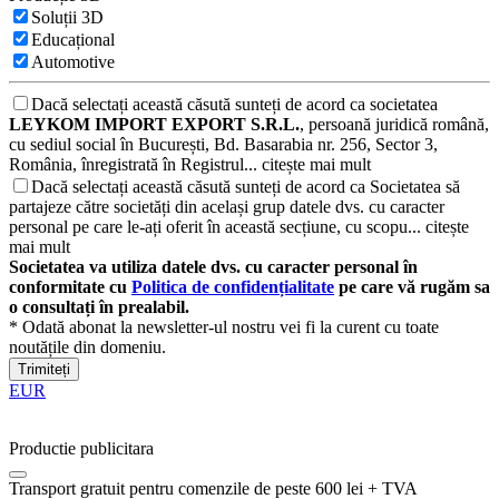
Soluții 3D
Educațional
Automotive
Dacă selectați această căsută sunteți de acord ca societatea
LEYKOM IMPORT EXPORT S.R.L.
, persoană juridică română,
cu sediul social în București, Bd. Basarabia nr. 256, Sector 3,
România, înregistrată în Registrul...
citește mai mult
Dacă selectați această căsută sunteți de acord ca Societatea să
partajeze către societăți din același grup datele dvs. cu caracter
personal pe care le-ați oferit în această secțiune, cu scopu...
citește
mai mult
Societatea va utiliza datele dvs. cu caracter personal în
conformitate cu
Politica de confidențialitate
pe care vă rugăm sa
o consultați în prealabil.
* Odată abonat la newsletter-ul nostru vei fi la curent cu toate
noutățile din domeniu.
Trimiteți
EUR
Productie publicitara
Transport gratuit pentru comenzile de peste 600 lei + TVA