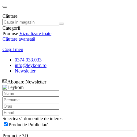
Căutare
Categorii
Produse
Vizualizare toate
Căutare avansată
Coșul meu
0374.933.033
info@leykom.ro
Newsletter
Abonare Newsletter
Selectează domeniile de interes
Producție Publicitară
Producție 3D