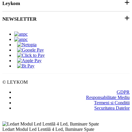
Leykom
Contact
Soluții 3D
Ticket Service
Ambalare
NEWSLETTER
Despre noi
SEAP/SICAP
Abonare
Resurse & noutati
Modalitati de Livrare
© LEYKOM
GDPR
Responsabilitate Mediu
Termeni si Conditii
Securitatea Datelor
Ledart Modul Led Lentilă 4 Led, Iluminare Spate