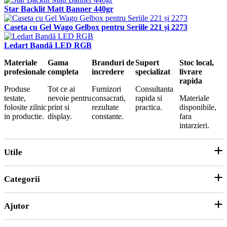
Star Backlit Matt Banner 440gr
Caseta cu Gel Wago Gelbox pentru Seriile 221 și 2273
Ledart Bandă LED RGB
Materiale
Gama
Branduri de
Suport
Stoc local,
profesionale
completa
incredere
specializat
livrare
rapida
Produse
Tot ce ai
Furnizori
Consultanta
testate,
nevoie pentru
consacrati,
rapida si
Materiale
folosite zilnic
print si
rezultate
practica.
disponibile,
in productie.
display.
constante.
fara
intarzieri.
Utile
Categorii
Parteneri
ANPC
Ajutor
Echipamente și Consumabile
Hârtie și Cartoane