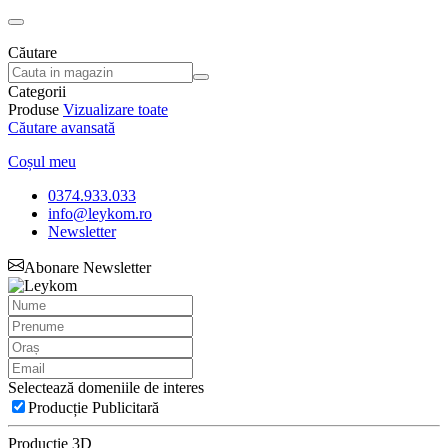
Căutare
Categorii
Produse
Vizualizare toate
Căutare avansată
Coșul meu
0374.933.033
info@leykom.ro
Newsletter
Abonare Newsletter
Selectează domeniile de interes
Producție Publicitară
Producție 3D