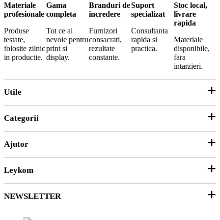
Materiale
Gama
Branduri de
Suport
Stoc local,
profesionale
completa
incredere
specializat
livrare
rapida
Produse
Tot ce ai
Furnizori
Consultanta
testate,
nevoie pentru
consacrati,
rapida si
Materiale
folosite zilnic
print si
rezultate
practica.
disponibile,
in productie.
display.
constante.
fara
intarzieri.
Utile
Categorii
Parteneri
ANPC
Ajutor
Echipamente și Consumabile
Hârtie și Cartoane
Leykom
Contact
Soluții 3D
Ticket Service
Ambalare
NEWSLETTER
Despre noi
SEAP/SICAP
Abonare
Resurse & noutati