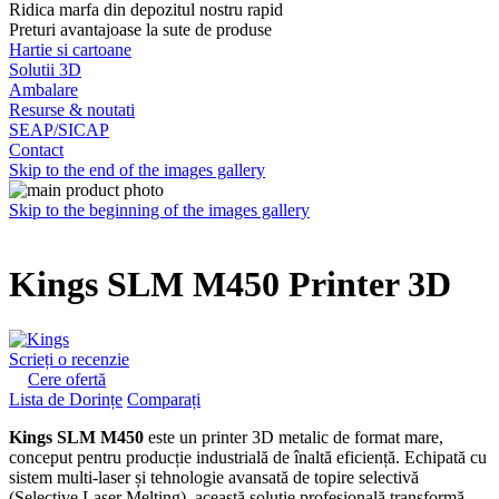
Ridica marfa din depozitul nostru rapid
Preturi avantajoase la sute de produse
Hartie si cartoane
Solutii 3D
Ambalare
Resurse & noutati
SEAP/SICAP
Contact
Skip to the end of the images gallery
Skip to the beginning of the images gallery
Kings SLM M450 Printer 3D
Scrieți o recenzie
Cere ofertă
Lista de Dorințe
Comparați
Kings SLM M450
este un printer 3D metalic de format mare,
conceput pentru producție industrială de înaltă eficiență. Echipată cu
sistem multi-laser și tehnologie avansată de topire selectivă
(Selective Laser Melting), această soluție profesională transformă