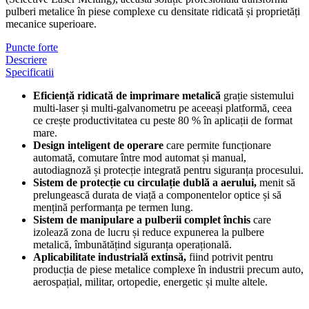
pulberi metalice în piese complexe cu densitate ridicată și proprietăți
mecanice superioare.
Puncte forte
Descriere
Specificatii
Eficiență ridicată de imprimare metalică
grație sistemului
multi-laser și multi-galvanometru pe aceeași platformă, ceea
ce crește productivitatea cu peste 80 % în aplicații de format
mare.
Design inteligent de operare
care permite funcționare
automată, comutare între mod automat și manual,
autodiagnoză și protecție integrată pentru siguranța procesului.
Sistem de protecție cu circulație dublă a aerului,
menit să
prelungească durata de viață a componentelor optice și să
mențină performanța pe termen lung.
Sistem de manipulare a pulberii complet închis
care
izolează zona de lucru și reduce expunerea la pulbere
metalică, îmbunătățind siguranța operațională.
Aplicabilitate industrială extinsă,
fiind potrivit pentru
producția de piese metalice complexe în industrii precum auto,
aerospațial, militar, ortopedie, energetic și multe altele.