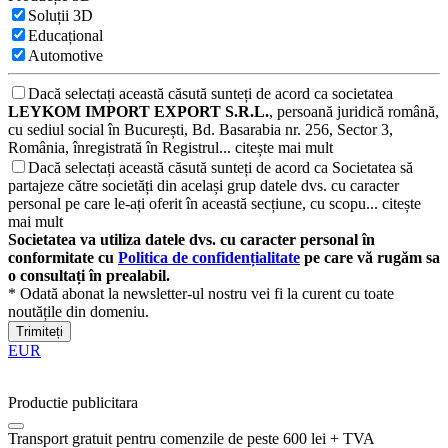
Soluții 3D
Educațional
Automotive
Dacă selectați această căsută sunteți de acord ca societatea
LEYKOM IMPORT EXPORT S.R.L.
, persoană juridică română,
cu sediul social în București, Bd. Basarabia nr. 256, Sector 3,
România, înregistrată în Registrul...
citește mai mult
Dacă selectați această căsută sunteți de acord ca Societatea să
partajeze către societăți din același grup datele dvs. cu caracter
personal pe care le-ați oferit în această secțiune, cu scopu...
citește
mai mult
Societatea va utiliza datele dvs. cu caracter personal în
conformitate cu
Politica de confidențialitate
pe care vă rugăm sa
o consultați în prealabil.
* Odată abonat la newsletter-ul nostru vei fi la curent cu toate
noutățile din domeniu.
Trimiteți
EUR
Productie publicitara
Transport gratuit pentru comenzile de peste 600 lei + TVA