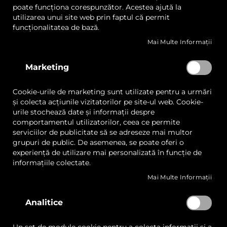
Skip
poate funcționa corespunzător. Acestea ajută la
to
utilizarea unui site web prin faptul că permit
the
funcționalitatea de bază.
beginning
Mai Multe Informații
of
the
JWEI LST03II-0912-RM Masă de
images
Marketing
Tăiere Digitală
gallery
Cookie-urile de marketing sunt utilizate pentru a urmări
LISTA
COMPARAȚI
și colecta acțiunile vizitatorilor pe site-ul web. Cookie-
DE
urile stochează date și informații despre
DORINȚE
Cere ofertă
comportamentul utilizatorilor, ceea ce permite
serviciilor de publicitate să se adreseze mai multor
grupuri de public. De asemenea, se poate oferi o
experiență de utilizare mai personalizată în funcție de
Puncte forte
Descriere
Specificatii
informațiile colectate.
Suprafață de lucru extinsă (900 × 1200 mm):
Mai Multe Informații
Permite procesarea materialelor de dimensiuni
mari sau multiple produse într-un singur ciclu.
Analitice
Precizie de repetabilitate ±0,1 mm:
Oferă tăieri
excepțional de exacte și uniforme, indiferent de