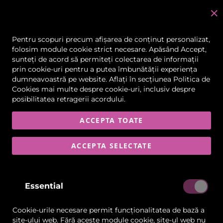
C
în
Pentru scopuri precum afișarea de conținut personalizat,
folosim module cookie strict necesare. Apăsând Accept,
sunteți de acord să permiteți colectarea de informații
Skip
prin cookie-uri pentru a putea îmbunătății experiența
to
dumneavoastră pe website. Aflați în secțiunea
Politica de
the
Cookies
mai multe despre cookie-uri, inclusiv despre
end
posibilitatea retragerii acordului.
of
the
images
ACCEPTA TOATE
gallery
ACCEPTA SELECTATE
Essential
Cookie-urile necesare permit funcționalitatea de bază a
site-ului web. Fără aceste module cookie, site-ul web nu