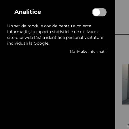
Analitice
Produse Recomandate
Un set de module cookie pentru a colecta
informații și a raporta statisticile de utilizare a
site-ului web fără a identifica personal vizitatorii
individuali la Google.
Mai Multe Informații
Previous
e HDF
Carton Ondulat
P