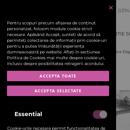
JWEI LST03II-0806-RM Masă de
0374
închide
Tăiere Digitală
Pentru scopuri precum afișarea de conținut
personalizat, folosim module cookie strict
PRODUCTIE PUBLICITARA
HARTIE S
necesare. Apăsând Accept, sunteți de acord să
permiteți colectarea de informații prin cookie-uri
Echipamente și Consumabile
pentru a putea îmbunătății experiența
Pagina Principală
dumneavoastră pe website. Aflați în secțiunea
JWEI LST03II-0806-RM Masă De Tăiere Dig
Politica de Cookies
mai multe despre cookie-uri,
Scannere și Imprimante 3D
Skip
inclusiv despre posibilitatea retragerii acordului.
to
the
Materiale Flexibile
ACCEPTA TOATE
end
of
Car Wrapping
the
ACCEPTA SELECTATE
images
gallery
Folii și Benzi Reflectorizante
Essential
Materiale Rigide-Plăci
Cookie-urile necesare permit funcționalitatea de