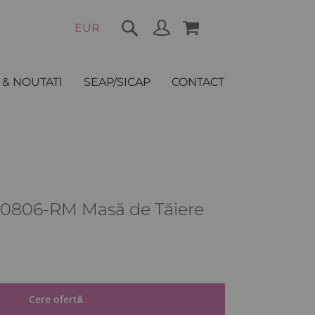
COȘUL MEU
EUR
Cere ofertă
& NOUTATI
SEAP/SICAP
CONTACT
-0806-RM Masă de Tăiere
ȚI
Cere ofertă