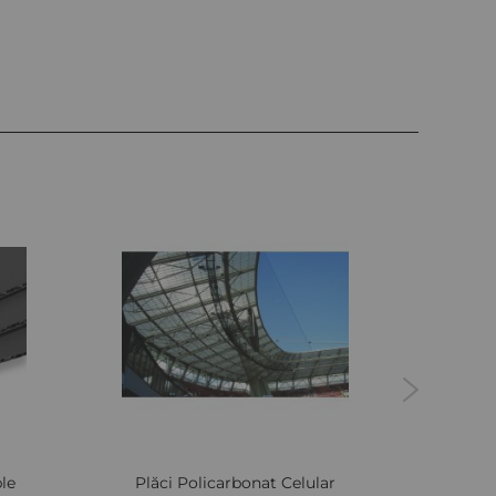
Next
le
Plăci Policarbonat Celular
Plăci