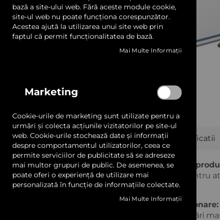
LED și Transformatoare
bază a site-ului web. Fără aceste module cookie,
site-ul web nu poate funcționa corespunzător.
Acestea ajută la utilizarea unui site web prin
Prelate, Copertine și Obloane
faptul că permit funcționalitatea de bază.
Mai Multe Informații
Sisteme Afișare și Prindere
Profile Aluminiu
Marketing
Adezivi și Benzi Dublu Adezive
Cookie-urile de marketing sunt utilizate pentru a
Skip
Materiale Ambalat
urmări și colecta acțiunile vizitatorilor pe site-ul
to
web. Cookie-urile stochează date și informații
Puncte forte
Descriere
Specificatii
the
despre comportamentul utilizatorilor, ceea ce
beginning
Mostrare și Cataloage
permite serviciilor de publicitate să se adreseze
of
Compact și eficient pentru spații de produ
mai multor grupuri de public. De asemenea, se
the
Servicii
poate oferi o experiență de utilizare mai
de lucru de 800 × 600 mm, perfect pentru atel
images
personalizată în funcție de informațiile colectate.
de print.
gallery
Transport gratuit pentru comenzile de peste 600 lei +
Mai Multe Informații
Cameră CCD integrată pentru poziționare:
contururilor și o tăiere exactă fără ajustări man