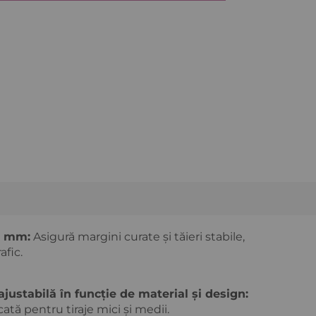
,1 mm:
Asigură margini curate și tăieri stabile,
afic.
Preturi avantajoase la sute de produse
ajustabilă în funcție de material și design:
cată pentru tiraje mici și medii.