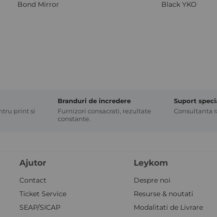
Bond Mirror
Black YKO
Branduri de incredere
Suport speci
tru print si
Furnizori consacrati, rezultate
Consultanta ra
constante.
Ajutor
Leykom
Contact
Despre noi
Ticket Service
Resurse & noutati
SEAP/SICAP
Modalitati de Livrare