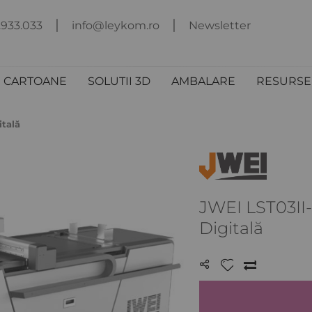
.933.033
info@leykom.ro
Newsletter
I CARTOANE
SOLUTII 3D
AMBALARE
RESURSE 
itală
JWEI LST03II
Digitală
LISTA
COMPARA
DE
DORINȚE