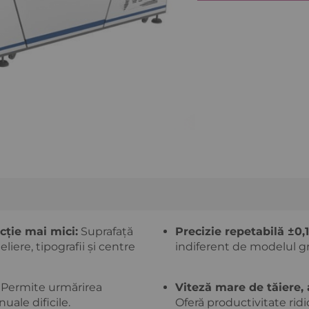
cție mai mici:
Suprafață
Precizie repetabilă ±0
iere, tipografii și centre
indiferent de modelul gr
 TVA
Ridica marfa din depozitul nostru rapid
Permite urmărirea
Viteză mare de tăiere, 
uale dificile.
Oferă productivitate ridi