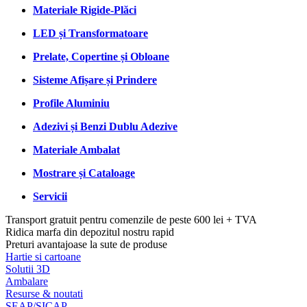
Materiale Rigide-Plăci
LED și Transformatoare
Prelate, Copertine și Obloane
Sisteme Afișare și Prindere
Profile Aluminiu
Adezivi și Benzi Dublu Adezive
Materiale Ambalat
Mostrare și Cataloage
Servicii
Transport gratuit pentru comenzile de peste 600 lei + TVA
Ridica marfa din depozitul nostru rapid
Preturi avantajoase la sute de produse
Hartie si cartoane
Solutii 3D
Ambalare
Resurse & noutati
SEAP/SICAP