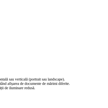
ontală sau verticală (portrait sau landscape).
nd afișarea de documente de mărimi diferite.
iții de iluminare redusă.