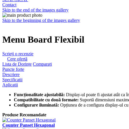
Contact
Skip to the end of the images gallery
Skip to the beginning of the images gallery
Menu Board Flexibil
Scrieți o recenzie
Cere ofertă
Lista de Dorințe
Comparați
Puncte forte
Descriere
Specificatii
Aplicatii
Funcționalitate ajustabilă:
Display-ul poate fi ajustat atât ca î
Compatibilitate cu două formate:
Suportă dimensiuni maxime 
Configurare iluminată:
Opțiunea de a configura display-ul cu o 
Produse Recomandate
Counter Panset Hexagonal