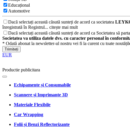
Educațional
Automotive
Dacă selectați această căsută sunteți de acord ca societatea
LEYKO
înregistrată în Registrul...
citește mai mult
Dacă selectați această căsută sunteți de acord ca Societatea să partaj
Societatea va utiliza datele dvs. cu caracter personal în conformi
* Odată abonat la newsletter-ul nostru vei fi la curent cu toate noutăți
Trimiteți
EUR
Productie publicitara
Echipamente și Consumabile
Scannere și Imprimante 3D
Materiale Flexibile
Car Wrapping
Folii și Benzi Reflectorizante