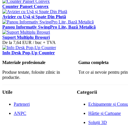
Counter Panset Convex
Avizier cu Ușă și Spate Din Plută
Panou Informativ SwingPro Lite, Bază Metalică
Suport Multiplu Broșuri
De la
7,64 EUR
/ buc
+ TVA
Info Desk Pop-Up Counter
Materiale profesionale
Gama completa
Produse testate, folosite zilnic in
Tot ce ai nevoie pentru print
productie.
Utile
Categorii
Parteneri
Echipamente și Cons
ANPC
Hârtie și Cartoane
Soluții 3D