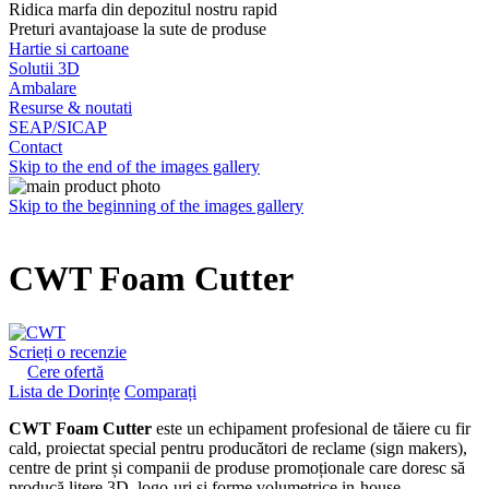
Ridica marfa din depozitul nostru rapid
Preturi avantajoase la sute de produse
Hartie si cartoane
Solutii 3D
Ambalare
Resurse & noutati
SEAP/SICAP
Contact
Skip to the end of the images gallery
Skip to the beginning of the images gallery
CWT Foam Cutter
Scrieți o recenzie
Cere ofertă
Lista de Dorințe
Comparați
CWT Foam Cutter
este un echipament profesional de tăiere cu fir
cald, proiectat special pentru producători de reclame (sign makers),
centre de print și companii de produse promoționale care doresc să
producă litere 3D, logo-uri și forme volumetrice in-house.