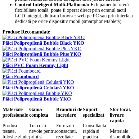
Control Inteligent Multi-Platformă:
Echipamentul oferă
flexibilitate totală: poate fi operat direct prin ecranul tactil
LCD integrat, dintr-un browser web pe PC sau prin interfața
dedicată pe orice dispozitiv mobil (smartphone/tabletă).
Produse Recomandate
Plăci Polipropilenă Bubble Black YKO
Plăci Polipropilenă Bubble Plus YKO
Plăci PVC Foam Kemmy Light
Plăci Foamboard
Plăci Polipropilenă Celulară YKO
Plăci Polipropilenă Bubble YKO
Materiale
Gama
Branduri de
Suport
Stoc local,
profesionale
completa
incredere
specializat
livrare
rapida
Produse
Tot ce ai
Furnizori
Consultanta
testate,
nevoie pentru
consacrati,
rapida si
Materiale
folosite zilnic
print si
rezultate
practica.
disponibile,