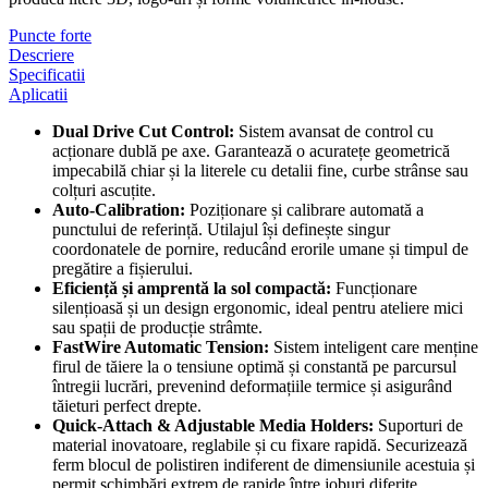
Puncte forte
Descriere
Specificatii
Aplicatii
Dual Drive Cut Control:
Sistem avansat de control cu
acționare dublă pe axe. Garantează o acuratețe geometrică
impecabilă chiar și la literele cu detalii fine, curbe strânse sau
colțuri ascuțite.
Auto-Calibration:
Poziționare și calibrare automată a
punctului de referință. Utilajul își definește singur
coordonatele de pornire, reducând erorile umane și timpul de
pregătire a fișierului.
Eficiență și amprentă la sol compactă:
Funcționare
silențioasă și un design ergonomic, ideal pentru ateliere mici
sau spații de producție strâmte.
FastWire Automatic Tension:
Sistem inteligent care menține
firul de tăiere la o tensiune optimă și constantă pe parcursul
întregii lucrări, prevenind deformațiile termice și asigurând
tăieturi perfect drepte.
Quick-Attach & Adjustable Media Holders:
Suporturi de
material inovatoare, reglabile și cu fixare rapidă. Securizează
ferm blocul de polistiren indiferent de dimensiunile acestuia și
permit schimbări extrem de rapide între joburi diferite.