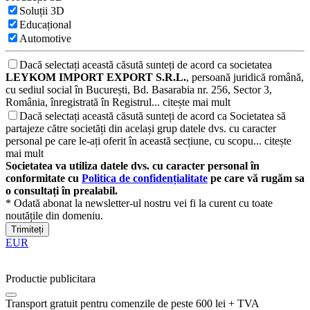
Soluții 3D
Educațional
Automotive
Dacă selectați această căsută sunteți de acord ca societatea
LEYKOM IMPORT EXPORT S.R.L.
, persoană juridică română,
cu sediul social în București, Bd. Basarabia nr. 256, Sector 3,
România, înregistrată în Registrul...
citește mai mult
Dacă selectați această căsută sunteți de acord ca Societatea să
partajeze către societăți din același grup datele dvs. cu caracter
personal pe care le-ați oferit în această secțiune, cu scopu...
citește
mai mult
Societatea va utiliza datele dvs. cu caracter personal în
conformitate cu
Politica de confidențialitate
pe care vă rugăm sa
o consultați în prealabil.
* Odată abonat la newsletter-ul nostru vei fi la curent cu toate
noutățile din domeniu.
Trimiteți
EUR
Productie publicitara
Transport gratuit pentru comenzile de peste 600 lei + TVA