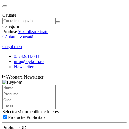
Căutare
Categorii
Produse
Vizualizare toate
Căutare avansată
Coșul meu
0374.933.033
info@leykom.ro
Newsletter
Abonare Newsletter
Selectează domeniile de interes
Producție Publicitară
Producție 3D