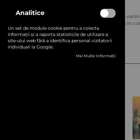
gallery
Analitice
Construcție robustă:
Greutatea solidă, variin
asigură stabilitate și durabilitate chiar și în co
Un set de module cookie pentru a colecta
informații și a raporta statisticile de utilizare a
site-ului web fără a identifica personal vizitatorii
individuali la Google.
Produse Recomandate
Mai Multe Informații
Previous