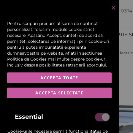
CWT Laminator Flatbed Evolution
0374
închide
Electric
Pentru scopuri precum afișarea de conținut
personalizat, folosim module cookie strict
PRODUCTIE PUBLICITARA
HARTIE S
necesare. Apăsând Accept, sunteți de acord să
permiteți colectarea de informații prin cookie-uri
Echipamente și Consumabile
pentru a putea îmbunătății experiența
Pagina Principală
dumneavoastră pe website. Aflați în secțiunea
CWT Laminator Flatbed Evolution Electric
Politica de Cookies
mai multe despre cookie-uri,
Scannere și Imprimante 3D
Skip
inclusiv despre posibilitatea retragerii acordului.
to
the
Materiale Flexibile
ACCEPTA TOATE
end
of
Car Wrapping
the
ACCEPTA SELECTATE
images
gallery
Folii și Benzi Reflectorizante
Essential
Materiale Rigide-Plăci
Cookie-urile necesare permit funcționalitatea de