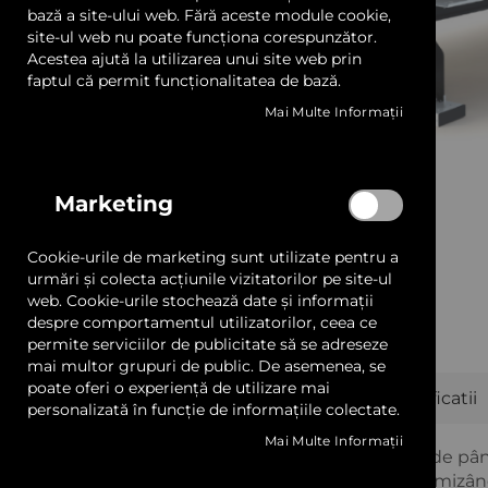
LED și Transformatoare
bază a site-ului web. Fără aceste module cookie,
site-ul web nu poate funcționa corespunzător.
Acestea ajută la utilizarea unui site web prin
Prelate, Copertine și Obloane
faptul că permit funcționalitatea de bază.
Mai Multe Informații
Sisteme Afișare și Prindere
Profile Aluminiu
Marketing
Adezivi și Benzi Dublu Adezive
Cookie-urile de marketing sunt utilizate pentru a
Materiale Ambalat
urmări și colecta acțiunile vizitatorilor pe site-ul
web. Cookie-urile stochează date și informații
despre comportamentul utilizatorilor, ceea ce
Mostrare și Cataloage
permite serviciilor de publicitate să se adreseze
Skip
mai multor grupuri de public. De asemenea, se
to
Servicii
poate oferi o experiență de utilizare mai
Puncte forte
Descriere
Specificatii
the
personalizată în funcție de informațiile colectate.
beginning
Transport gratuit pentru comenzile de peste 600 lei +
of
Mai Multe Informații
Eficiență în utilizare:
Cu o capacitate de pân
the
oferă o viteză de lucru adaptabilă, maximizân
images