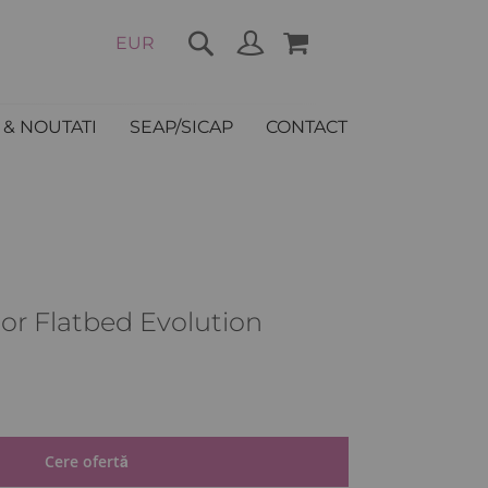
COȘUL MEU
EUR
Cere ofertă
& NOUTATI
SEAP/SICAP
CONTACT
r Flatbed Evolution
ȚI
Cere ofertă