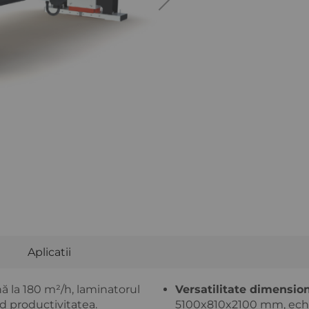
Aplicatii
 TVA
Ridica marfa din depozitul nostru rapid
ă la 180 m²/h, laminatorul
Versatilitate dimension
d productivitatea.
5100x810x2100 mm, echip