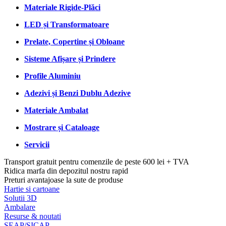
Materiale Rigide-Plăci
LED și Transformatoare
Prelate, Copertine și Obloane
Sisteme Afișare și Prindere
Profile Aluminiu
Adezivi și Benzi Dublu Adezive
Materiale Ambalat
Mostrare și Cataloage
Servicii
Transport gratuit pentru comenzile de peste 600 lei + TVA
Ridica marfa din depozitul nostru rapid
Preturi avantajoase la sute de produse
Hartie si cartoane
Solutii 3D
Ambalare
Resurse & noutati
SEAP/SICAP