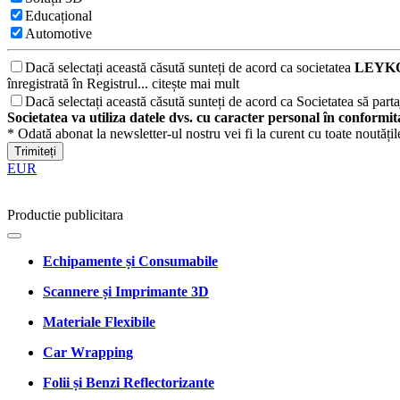
Educațional
Automotive
Dacă selectați această căsută sunteți de acord ca societatea
LEYKO
înregistrată în Registrul...
citește mai mult
Dacă selectați această căsută sunteți de acord ca Societatea să partaj
Societatea va utiliza datele dvs. cu caracter personal în conformi
* Odată abonat la newsletter-ul nostru vei fi la curent cu toate noutăți
Trimiteți
EUR
Productie publicitara
Echipamente și Consumabile
Scannere și Imprimante 3D
Materiale Flexibile
Car Wrapping
Folii și Benzi Reflectorizante