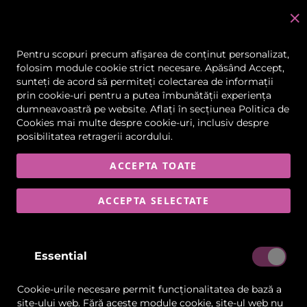
C
în
Pentru scopuri precum afișarea de conținut personalizat,
folosim module cookie strict necesare. Apăsând Accept,
sunteți de acord să permiteți colectarea de informații
Skip
prin cookie-uri pentru a putea îmbunătății experiența
to
dumneavoastră pe website. Aflați în secțiunea
Politica de
the
Cookies
mai multe despre cookie-uri, inclusiv despre
end
posibilitatea retragerii acordului.
of
the
images
ACCEPTA TOATE
gallery
ACCEPTA SELECTATE
Essential
Cookie-urile necesare permit funcționalitatea de bază a
site-ului web. Fără aceste module cookie, site-ul web nu