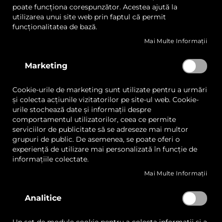
poate funcționa corespunzător. Acestea ajută la
utilizarea unui site web prin faptul că permit
Skip
funcționalitatea de bază.
to
the
Mai Multe Informații
beginning
of
Marketing
the
images
CheetahWrap, Folie Protectie
gallery
Cookie-urile de marketing sunt utilizate pentru a urmări
(PPF) Color Gloss
și colecta acțiunile vizitatorilor pe site-ul web. Cookie-
urile stochează date și informații despre
comportamentul utilizatorilor, ceea ce permite
serviciilor de publicitate să se adreseze mai multor
Culoare
grupuri de public. De asemenea, se poate oferi o
experiență de utilizare mai personalizată în funcție de
informațiile colectate.
Mai Multe Informații
Latime
Analitice
1520 mm