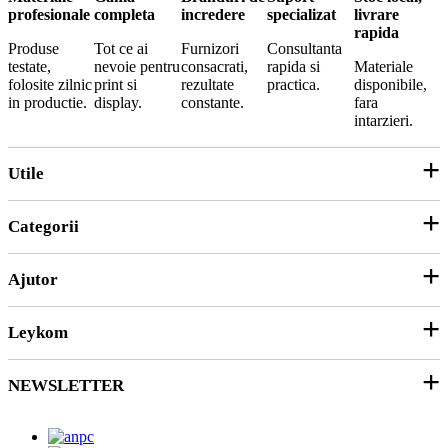
profesionale
completa
incredere
specializat
livrare
rapida
Produse
Tot ce ai
Furnizori
Consultanta
testate,
nevoie pentru
consacrati,
rapida si
Materiale
folosite zilnic
print si
rezultate
practica.
disponibile,
in productie.
display.
constante.
fara
intarzieri.
Utile
Categorii
Parteneri
ANPC
Ajutor
Echipamente și Consumabile
Hârtie și Cartoane
Leykom
Contact
Soluții 3D
Ticket Service
Ambalare
NEWSLETTER
Despre noi
SEAP/SICAP
Abonare
Resurse & noutati