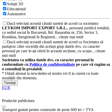
Soluții 3D
Educațional
Automotive
Dacă selectați această căsută sunteți de acord ca societatea
LEYKOM IMPORT EXPORT S.R.L.
, persoană juridică română,
cu sediul social în București, Bd. Basarabia nr. 256, Sector 3,
România, înregistrată în Registrul...
citește mai mult
Dacă selectați această căsută sunteți de acord ca Societatea să
partajeze către societăți din același grup datele dvs. cu caracter
personal pe care le-ați oferit în această secțiune, cu scopu...
citește
mai mult
Societatea va utiliza datele dvs. cu caracter personal în
conformitate cu
Politica de confidențialitate
pe care vă rugăm sa
o consultați în prealabil.
* Odată abonat la newsletter-ul nostru vei fi la curent cu toate
noutățile din domeniu.
Trimiteți
EUR
Productie publicitara
Transport gratuit pentru comenzile de peste 600 lei + TVA