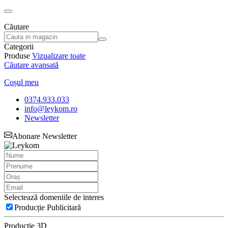
Căutare
Categorii
Produse
Vizualizare toate
Căutare avansată
Coșul meu
0374.933.033
info@leykom.ro
Newsletter
Abonare Newsletter
Selectează domeniile de interes
Producție Publicitară
Producție 3D