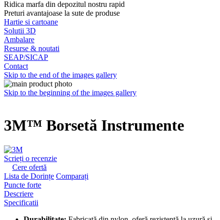
Ridica marfa din depozitul nostru rapid
Preturi avantajoase la sute de produse
Hartie si cartoane
Solutii 3D
Ambalare
Resurse & noutati
SEAP/SICAP
Contact
Skip to the end of the images gallery
Skip to the beginning of the images gallery
3M™ Borsetă Instrumente
Scrieți o recenzie
Cere ofertă
Lista de Dorințe
Comparați
Puncte forte
Descriere
Specificatii
Durabilitate:
Fabricată din nylon, oferă rezistență la uzură și