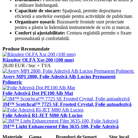
o utilizare îndelungată.
Capacitate de stocare:
Spațioasă, permite depozitarea
eficientă a uneltelor esențiale pentru activitățile de publicitate.
Organizare ușoară:
Buzunarele frontale sunt proiectate
pentru a păstra la îndemână instrumentele de scris și marcat.
Confort și ajustabilitate:
Centura reglabilă permite o fixare
personalizată și confortabilă.
Produse Recomandate
Răzuitor OLFA Xsr-200 (100 mm)
28,00 EUR
/ buc
+ TVA
Avery MPI 2800, Folie Adezivă Alb Lucios Permanent
Polimeric
Folie Adezivă Dot PE100 Alb Mat
3M™ Scotchcal™ 7725 SE Frosted Crystal, Folie autoadezivă
Folie Adezivă RI-JET M80 Alb Lucios
3M™ Light Enhancement Film 3635-100, Folie Adezivă
Materiale
Gama
Branduri de
Suport
Stoc local,