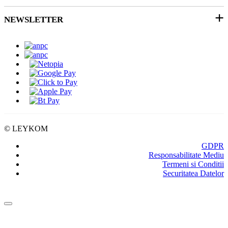
Soluții 3D
Ticket Service
Ambalare
NEWSLETTER
Despre noi
SEAP/SICAP
Abonare
Resurse & noutati
Modalitati de Livrare
© LEYKOM
GDPR
Responsabilitate Mediu
Termeni si Conditii
Securitatea Datelor