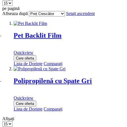
pe pagină
Afiseaza după
Setați ascendent
Pet Backlit Film
Quickview
Cere oferta
Lista de Dorințe
Comparați
Polipropilenă cu Spate Gri
Quickview
Cere oferta
Lista de Dorințe
Comparați
Afișați