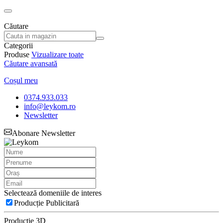
Căutare
Categorii
Produse
Vizualizare toate
Căutare avansată
Coșul meu
0374.933.033
info@leykom.ro
Newsletter
Abonare Newsletter
Selectează domeniile de interes
Producție Publicitară
Producție 3D