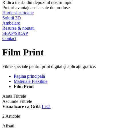
Ridica marfa din depozitul nostru rapid
Preturi avantajoase la sute de produse
Hartie si cartoane
Solutii 3D
Ambalare
Resurse & noutati
SEAP/SICAP
Contact
Film Print
Filme speciale pentru print digital și aplicații grafice.
Pagina principală
Materiale Flexibile
Film Print
Arata Filtrele
Ascunde Filtrele
Vizualizare ca
Grilă
Listă
2
Articole
Afișați