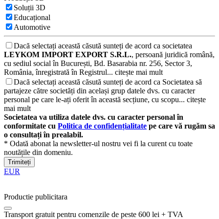
Soluții 3D
Educațional
Automotive
Dacă selectați această căsută sunteți de acord ca societatea
LEYKOM IMPORT EXPORT S.R.L.
, persoană juridică română,
cu sediul social în București, Bd. Basarabia nr. 256, Sector 3,
România, înregistrată în Registrul...
citește mai mult
Dacă selectați această căsută sunteți de acord ca Societatea să
partajeze către societăți din același grup datele dvs. cu caracter
personal pe care le-ați oferit în această secțiune, cu scopu...
citește
mai mult
Societatea va utiliza datele dvs. cu caracter personal în
conformitate cu
Politica de confidențialitate
pe care vă rugăm sa
o consultați în prealabil.
* Odată abonat la newsletter-ul nostru vei fi la curent cu toate
noutățile din domeniu.
Trimiteți
EUR
Productie publicitara
Transport gratuit pentru comenzile de peste 600 lei + TVA