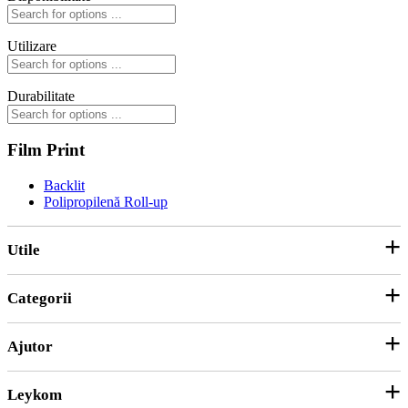
Utilizare
Durabilitate
Film Print
Backlit
Polipropilenă Roll-up
Utile
Categorii
Parteneri
ANPC
Ajutor
Echipamente și Consumabile
Hârtie și Cartoane
Leykom
Contact