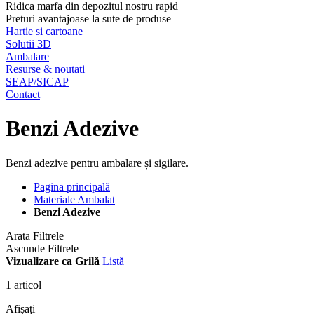
Ridica marfa din depozitul nostru rapid
Preturi avantajoase la sute de produse
Hartie si cartoane
Solutii 3D
Ambalare
Resurse & noutati
SEAP/SICAP
Contact
Benzi Adezive
Benzi adezive pentru ambalare și sigilare.
Pagina principală
Materiale Ambalat
Benzi Adezive
Arata Filtrele
Ascunde Filtrele
Vizualizare ca
Grilă
Listă
1
articol
Afișați