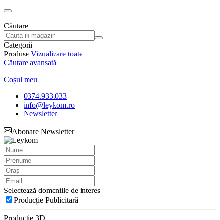
Căutare
Categorii
Produse
Vizualizare toate
Căutare avansată
Coșul meu
0374.933.033
info@leykom.ro
Newsletter
Abonare Newsletter
Selectează domeniile de interes
Producție Publicitară
Producție 3D