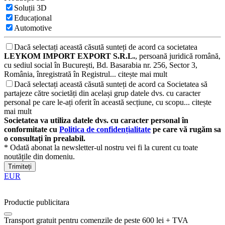
Soluții 3D
Educațional
Automotive
Dacă selectați această căsută sunteți de acord ca societatea
LEYKOM IMPORT EXPORT S.R.L.
, persoană juridică română,
cu sediul social în București, Bd. Basarabia nr. 256, Sector 3,
România, înregistrată în Registrul...
citește mai mult
Dacă selectați această căsută sunteți de acord ca Societatea să
partajeze către societăți din același grup datele dvs. cu caracter
personal pe care le-ați oferit în această secțiune, cu scopu...
citește
mai mult
Societatea va utiliza datele dvs. cu caracter personal în
conformitate cu
Politica de confidențialitate
pe care vă rugăm sa
o consultați în prealabil.
* Odată abonat la newsletter-ul nostru vei fi la curent cu toate
noutățile din domeniu.
Trimiteți
EUR
Productie publicitara
Transport gratuit pentru comenzile de peste 600 lei + TVA