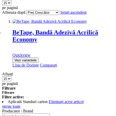
pe pagină
Afiseaza după
Setați ascendent
BeTape, Bandă Adezivă Acrilică
Economy
Quickview
Vezi variantele
Lista de Dorințe
Comparați
Afișați
pe pagină
Filtrare
Filtrare
Filtre active:
Aplicatii
Standuri carton
Eliminați acest articol
șterge toate
Producator / Brand