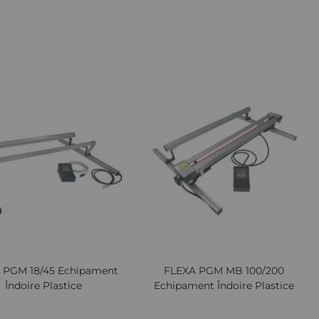
Cere oferta
Lista
Comparați
Lista
Comp
de
de
Dorințe
Dori
iew
Quickview
 PGM 18/45 Echipament
FLEXA PGM MB 100/200
Îndoire Plastice
Echipament Îndoire Plastice