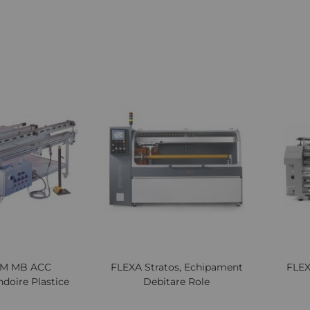
Cere oferta
Cere oferta
Lista
Comparați
Lista
Comparați
de
de
Dorințe
Dorințe
Quickview
Quickv
GM MB ACC
FLEXA Stratos, Echipament
FLEX
doire Plastice
Debitare Role