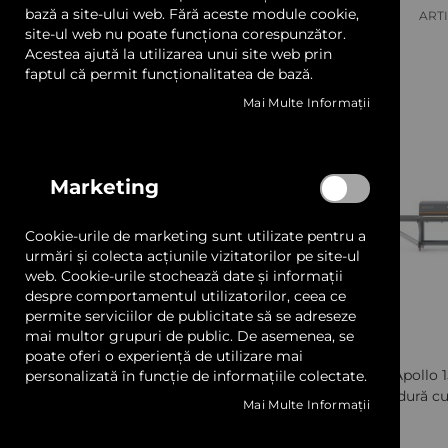
LED și Transformatoare
FILTRE ACTIVE:
VIZUALIZARE
bază a site-ului web. Fără aceste module cookie,
Grilă
Listă
ART
CA
site-ul web nu poate funcționa corespunzător.
Eliminați
Producator / Brand
Flexa
Acestea ajută la utilizarea unui site web prin
Prelate, Copertine și Obloane
acest
șterge toate
faptul că permit funcționalitatea de bază.
articol
Mai Multe Informații
Sisteme Afișare și Prindere
Categorie
Profile Aluminiu
Echipamente și Consumabile
Marketing
Car Wrapping
Adezivi și Benzi Dublu Adezive
Cookie-urile de marketing sunt utilizate pentru a
Materiale Ambalat
urmări și colecta acțiunile vizitatorilor pe site-ul
Producator / Brand
web. Cookie-urile stochează date și informații
despre comportamentul utilizatorilor, ceea ce
Mostrare și Cataloage
3DCeram
3
articole
permite serviciilor de publicitate să se adreseze
3M
34
mai multor grupuri de public. De asemenea, se
articole
Servicii
poate oferi o experiență de utilizare mai
AGP
9
articole
FLEXA Apollo 
personalizată în funcție de informațiile colectate.
Avery Dennison
34
Sudură cu
articole
Transport gratuit pentru comenzile de peste 600 lei +
Mai Multe Informații
BambuLab
25
articole
BCN3D
6