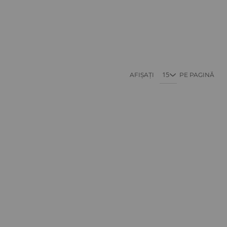
în acest moment citiți pagina
Pagină
AFIȘAȚI
PE PAGINĂ
iew