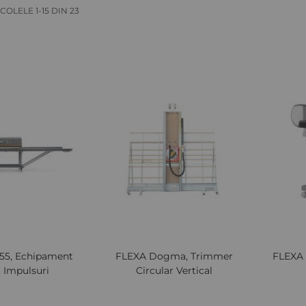
ICOLELE
1
-
15
DIN
23
Lista
Comparați
Lista
Comparați
de
de
Dorințe
Dorințe
155, Echipament
FLEXA Dogma, Trimmer
FLEXA 
 Impulsuri
Circular Vertical
 TVA
Ridica marfa din depozitul nostru rapid