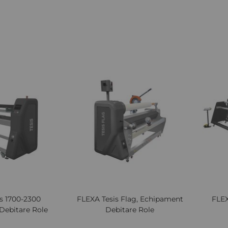
Cere oferta
Cere oferta
Lista
Comparați
Lista
Comparați
de
de
Dorințe
Dorințe
Quickview
Quickv
s 1700-2300
FLEXA Tesis Flag, Echipament
FLEX
Debitare Role
Debitare Role