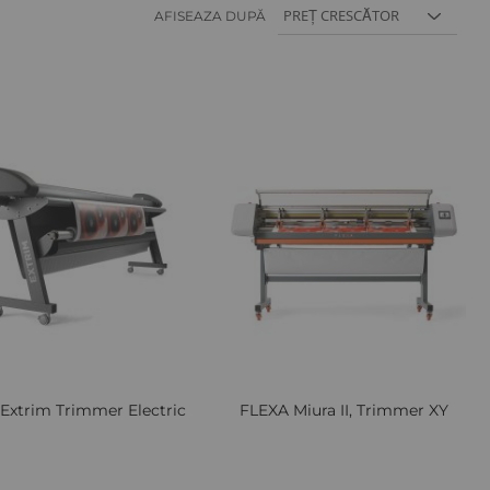
AFISEAZA DUPĂ
Lista
Comparați
Lista
Comp
de
de
Dorințe
Dori
Extrim Trimmer Electric
FLEXA Miura II, Trimmer XY
Preturi avantajoase la sute de produse