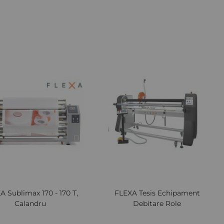
Cere oferta
Lista
Comparați
Lista
Comp
de
de
Dorințe
Dori
iew
Quickview
A Sublimax 170 - 170 T,
FLEXA Tesis Echipament
Calandru
Debitare Role