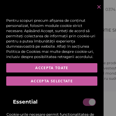
0374
închide
Pentru scopuri precum afișarea de conținut
personalizat, folosim module cookie strict
PRODUCTIE PUBLICITARA
HARTIE S
necesare. Apăsând Accept, sunteți de acord să
permiteți colectarea de informații prin cookie-uri
Echipamente și Consumabile
pentru a putea îmbunătății experiența
Flexa
dumneavoastră pe website. Aflați în secțiunea
Politica de Cookies
mai multe despre cookie-uri,
Scannere și Imprimante 3D
inclusiv despre posibilitatea retragerii acordului.
Cu peste 200 de game de produs
Materiale Flexibile
ACCEPTA TOATE
publicitară. Compania investeșt
este recunoscută la nivel mond
Car Wrapping
capsatoare, aparate pentru sudur
ACCEPTA SELECTATE
Folii și Benzi Reflectorizante
Pagina Principală
Parteneri
Flexa
Essential
Materiale Rigide-Plăci
Ascunde Filtrele
Cookie-urile necesare permit funcționalitatea de