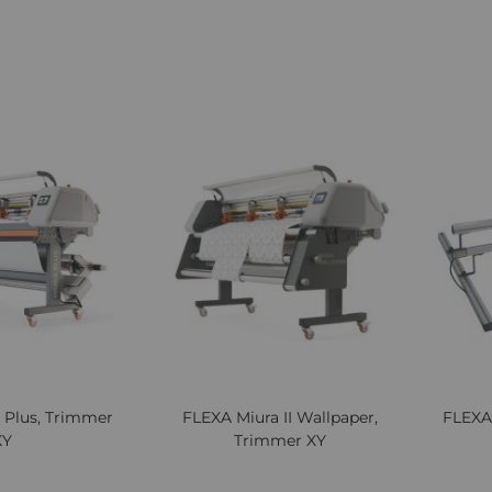
Cere oferta
Cere oferta
Lista
Comparați
Lista
Comparați
de
de
Dorințe
Dorințe
Quickview
Quickv
I Plus, Trimmer
FLEXA Miura II Wallpaper,
FLEXA
XY
Trimmer XY