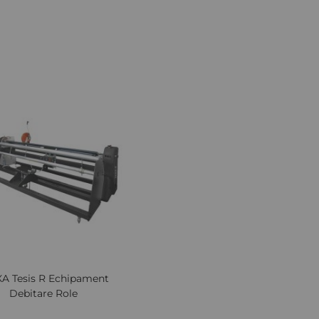
Cere oferta
Lista
Comparați
de
Dorințe
iew
Quickview
A Tesis R Echipament
Debitare Role