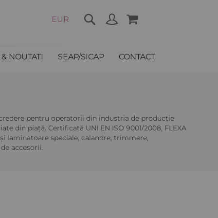
COȘUL MEU
EUR
& NOUTATI
SEAP/SICAP
CONTACT
redere pentru operatorii din industria de producție
iate din piață. Certificată UNI EN ISO 9001/2008, FLEXA
și laminatoare speciale, calandre, trimmere,
de accesorii.