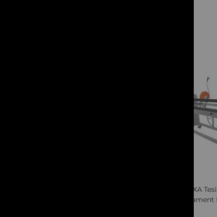
articole
Reflectiv
9
articole
Simona
2
articole
Cere oferta
Sioen
76
articole
Stadur
2
articole
Star
3
articole
Starflex
2
articole
STS
6
articole
Summa
38
articole
Sunchemical
1
articol
Texplan
3
articole
Ultimaker
11
articole
Quickview
VHF
5
articole
Visual
27
articole
FLEXA Tesi
Wago
2
articole
Echipament 
Weiss
2
articole
Winkle
14