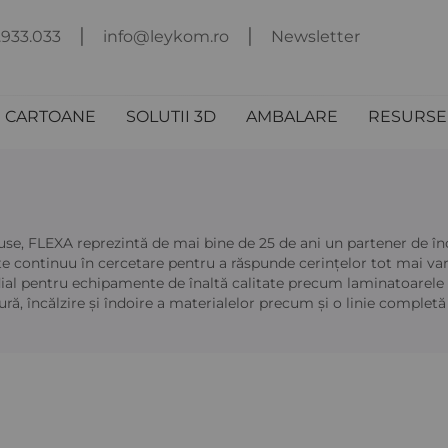
.933.033
info@leykom.ro
Newsletter
I CARTOANE
SOLUTII 3D
AMBALARE
RESURSE 
e, FLEXA reprezintă de mai bine de 25 de ani un partener de înc
e continuu în cercetare pentru a răspunde cerințelor tot mai var
ial pentru echipamente de înaltă calitate precum laminatoarele 
ă, încălzire și îndoire a materialelor precum și o linie completă 