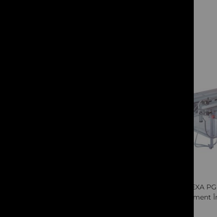
articole
Kings
22
articole
KUT
4
articole
Cere oferta
Ledart
18
articole
Lotus
8
articole
Massivit
3
articole
Mean Well
5
articole
Mirage
1
articol
MT Displays
56
articole
Mutoh
25
articole
Neolt
8
articole
Olfa
13
articole
Quickview
Oracal
10
articole
Palram
7
articole
FLEXA P
PlastGrommet
13
articole
Echipament În
Poli Tape
9
articole
Printis
5