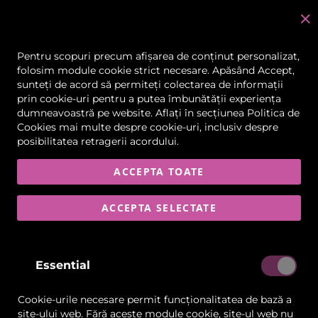
C
în
Pentru scopuri precum afișarea de conținut personalizat,
folosim module cookie strict necesare. Apăsând Accept,
Flexa
sunteți de acord să permiteți colectarea de informații
prin cookie-uri pentru a putea îmbunătății experiența
dumneavoastră pe website. Aflați în secțiunea
Politica de
Cookies
mai multe despre cookie-uri, inclusiv despre
posibilitatea retragerii acordului.
Cu peste 200 de game de produse, FLEXA
reprezintă de mai bine de 25 de ani un
ACCEPTA TOATE
partener de încredere pentru operatorii din
industria de producție publicitară. Compania
investește continuu în cercetare pentru a
ACCEPTA SELECTATE
răspunde cerințelor tot mai variate din piață.
Certificată UNI EN ISO 9001/2008, FLEXA este
recunoscută la nivel mondial pentru
echipamente de înaltă calitate precum
Essential
laminatoarele și laminatoare speciale,
calandre, trimmere, capsatoare, aparate
pentru sudură, încălzire și îndoire a
Cookie-urile necesare permit funcționalitatea de bază a
materialelor precum și o linie completă de
site-ului web. Fără aceste module cookie, site-ul web nu