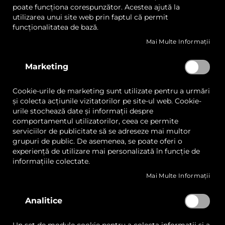
accesorii.
poate funcționa corespunzător. Acestea ajută la
utilizarea unui site web prin faptul că permit
funcționalitatea de bază.
Mai Multe Informații
FILTRARE
ARTICOLELE
1
-
15
DIN
23
Marketing
Lista
Lista
Cookie-urile de marketing sunt utilizate pentru a urmări
Comparați
Comp
și colecta acțiunile vizitatorilor pe site-ul web. Cookie-
de
de
urile stochează date și informații despre
Dorințe
Dorințe
comportamentul utilizatorilor, ceea ce permite
serviciilor de publicitate să se adreseze mai multor
grupuri de public. De asemenea, se poate oferi o
experiență de utilizare mai personalizată în funcție de
informațiile colectate.
Mai Multe Informații
Analitice
FLEXA Dogma, Trimmer
FLEXA Apollo 155,
Circular Vertical
Echipament Sudură cu
Impulsuri