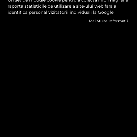
Un set de module cookie pentru a colecta informații și a
raporta statisticile de utilizare a site-ului web fără a
identifica personal vizitatorii individuali la Google.
Mai Multe Informații
Cere oferta
Cere oferta
Lista
Lista
Comparați
Comp
de
de
Dorințe
Dorințe
Quickview
Quickview