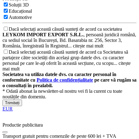
Soluții 3D
Educațional
Automotive
Dacă selectați această căsută sunteți de acord ca societatea
LEYKOM IMPORT EXPORT S.R.L.
, persoană juridică română,
cu sediul social în București, Bd. Basarabia nr. 256, Sector 3,
România, înregistrată în Registrul...
citește mai mult
Dacă selectați această căsută sunteți de acord ca Societatea să
partajeze către societăți din același grup datele dvs. cu caracter
personal pe care le-ați oferit în această secțiune, cu scopu...
citește
mai mult
Societatea va utiliza datele dvs. cu caracter personal în
conformitate cu
Politica de confidențialitate
pe care vă rugăm sa
o consultați în prealabil.
* Odată abonat la newsletter-ul nostru vei fi la curent cu toate
noutățile din domeniu.
Trimiteți
EUR
Productie publicitara
Transport gratuit pentru comenzile de peste 600 lei + TVA