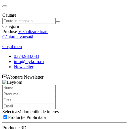
Căutare
Categorii
Produse
Vizualizare toate
Căutare avansată
Coșul meu
0374.933.033
info@leykom.ro
Newsletter
Abonare Newsletter
Selectează domeniile de interes
Producție Publicitară
Producție 3D