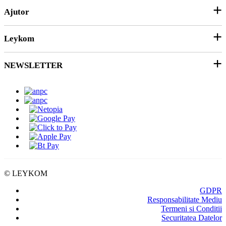
ANPC
Ajutor
Echipamente și Consumabile
Hârtie și Cartoane
Leykom
Contact
Soluții 3D
Ticket Service
Ambalare
NEWSLETTER
Despre noi
SEAP/SICAP
Abonare
Resurse & noutati
Modalitati de Livrare
© LEYKOM
GDPR
Responsabilitate Mediu
Termeni si Conditii
Securitatea Datelor