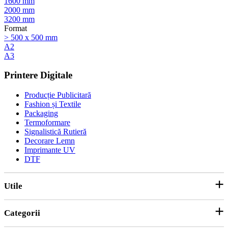
1600 mm
2000 mm
3200 mm
Format
> 500 x 500 mm
A2
A3
Printere Digitale
Producție Publicitară
Fashion și Textile
Packaging
Termoformare
Signalistică Rutieră
Decorare Lemn
Imprimante UV
DTF
Utile
Categorii
Parteneri