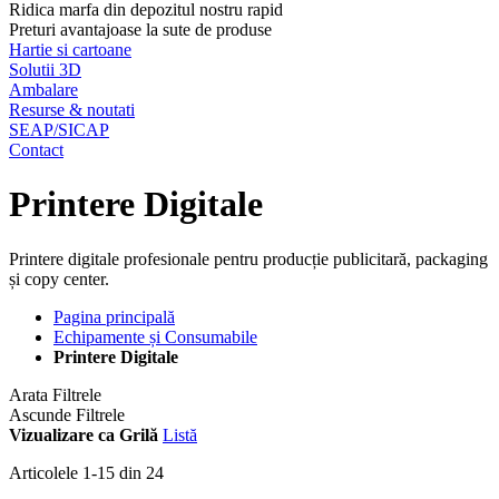
Ridica marfa din depozitul nostru rapid
Preturi avantajoase la sute de produse
Hartie si cartoane
Solutii 3D
Ambalare
Resurse & noutati
SEAP/SICAP
Contact
Printere Digitale
Printere digitale profesionale pentru producție publicitară, packaging
și copy center.
Pagina principală
Echipamente și Consumabile
Printere Digitale
Arata Filtrele
Ascunde Filtrele
Vizualizare ca
Grilă
Listă
Articolele
1
-
15
din
24