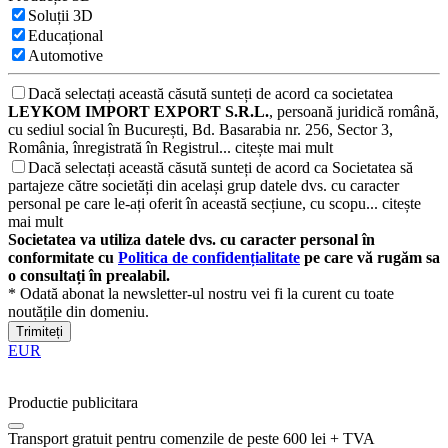
Soluții 3D
Educațional
Automotive
Dacă selectați această căsută sunteți de acord ca societatea
LEYKOM IMPORT EXPORT S.R.L.
, persoană juridică română,
cu sediul social în București, Bd. Basarabia nr. 256, Sector 3,
România, înregistrată în Registrul...
citește mai mult
Dacă selectați această căsută sunteți de acord ca Societatea să
partajeze către societăți din același grup datele dvs. cu caracter
personal pe care le-ați oferit în această secțiune, cu scopu...
citește
mai mult
Societatea va utiliza datele dvs. cu caracter personal în
conformitate cu
Politica de confidențialitate
pe care vă rugăm sa
o consultați în prealabil.
* Odată abonat la newsletter-ul nostru vei fi la curent cu toate
noutățile din domeniu.
Trimiteți
EUR
Productie publicitara
Transport gratuit pentru comenzile de peste 600 lei + TVA