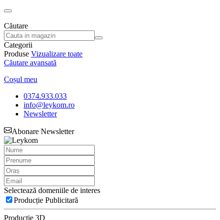
Căutare
Categorii
Produse
Vizualizare toate
Căutare avansată
Coșul meu
0374.933.033
info@leykom.ro
Newsletter
Abonare Newsletter
Selectează domeniile de interes
Producție Publicitară
Producție 3D