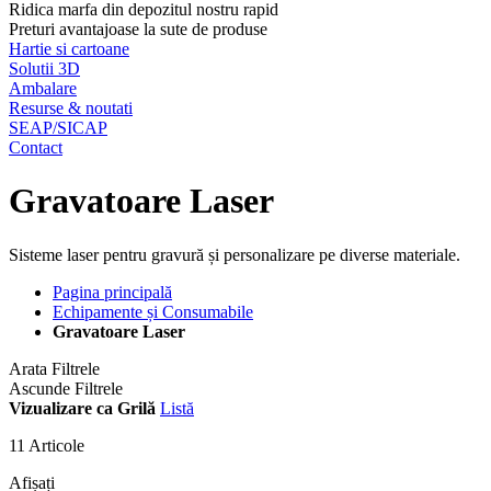
Ridica marfa din depozitul nostru rapid
Preturi avantajoase la sute de produse
Hartie si cartoane
Solutii 3D
Ambalare
Resurse & noutati
SEAP/SICAP
Contact
Gravatoare Laser
Sisteme laser pentru gravură și personalizare pe diverse materiale.
Pagina principală
Echipamente și Consumabile
Gravatoare Laser
Arata Filtrele
Ascunde Filtrele
Vizualizare ca
Grilă
Listă
11
Articole
Afișați