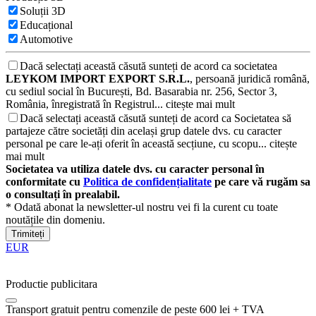
Soluții 3D
Educațional
Automotive
Dacă selectați această căsută sunteți de acord ca societatea
LEYKOM IMPORT EXPORT S.R.L.
, persoană juridică română,
cu sediul social în București, Bd. Basarabia nr. 256, Sector 3,
România, înregistrată în Registrul...
citește mai mult
Dacă selectați această căsută sunteți de acord ca Societatea să
partajeze către societăți din același grup datele dvs. cu caracter
personal pe care le-ați oferit în această secțiune, cu scopu...
citește
mai mult
Societatea va utiliza datele dvs. cu caracter personal în
conformitate cu
Politica de confidențialitate
pe care vă rugăm sa
o consultați în prealabil.
* Odată abonat la newsletter-ul nostru vei fi la curent cu toate
noutățile din domeniu.
Trimiteți
EUR
Productie publicitara
Transport gratuit pentru comenzile de peste 600 lei + TVA