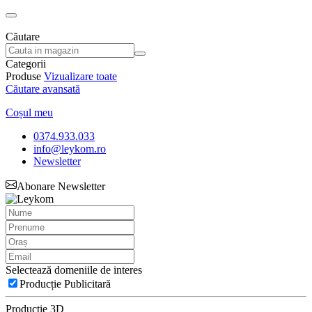
Căutare
Categorii
Produse
Vizualizare toate
Căutare avansată
Coșul meu
0374.933.033
info@leykom.ro
Newsletter
Abonare Newsletter
Selectează domeniile de interes
Producție Publicitară
Producție 3D