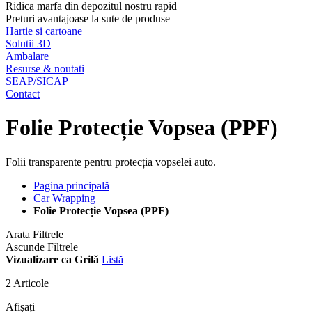
Ridica marfa din depozitul nostru rapid
Preturi avantajoase la sute de produse
Hartie si cartoane
Solutii 3D
Ambalare
Resurse & noutati
SEAP/SICAP
Contact
Folie Protecție Vopsea (PPF)
Folii transparente pentru protecția vopselei auto.
Pagina principală
Car Wrapping
Folie Protecție Vopsea (PPF)
Arata Filtrele
Ascunde Filtrele
Vizualizare ca
Grilă
Listă
2
Articole
Afișați