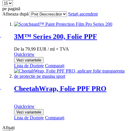
pe pagină
Afiseaza după
Setați ascendent
3M™ Series 200, Folie PPF
De la
79,99 EUR
/ ml
+ TVA
Quickview
Vezi variantele
Lista de Dorințe
Comparați
CheetahWrap, Folie PPF PRO
Quickview
Vezi variantele
Lista de Dorințe
Comparați
Afișați